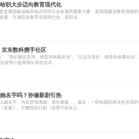
哈职大步迈向教育现代化
是支撑国家战略和地方经济社会发展的重要力量，是我国建设教育强国的
展，引领职业教育实现现代化，是职业...
市 京东数科携手社区
”、“我们彼此支持，便是对病毒反击”、“让生活美好，便是给病毒反击”
抗疫情公益海报出现在北京、...
她名字吗？孙俪新剧引热
儿媳名字、为买房假离婚、原生家庭……最近，一部电视剧再次把买房的
安家》。它翻拍自日剧《卖房子的女人...