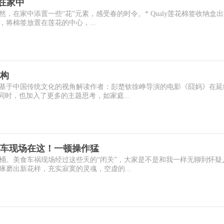
在家中
，在家中添置一些“花”元素，感受春的时令。* Qualy莲花棉签收纳盒
将棉签放置在莲花的中心，...
构
基于中国传统文化的视角解读作者：彭楚钦徐峥导演的电影《囧妈》在延
同时，也加入了更多的主题思考，如家庭...
车现场在这！一顿操作猛
桶。美食车祸现场经过这些天的“闭关”，大家是不是和我一样无聊到怀疑
磨出新花样，充实寂寞的灵魂，空虚的...