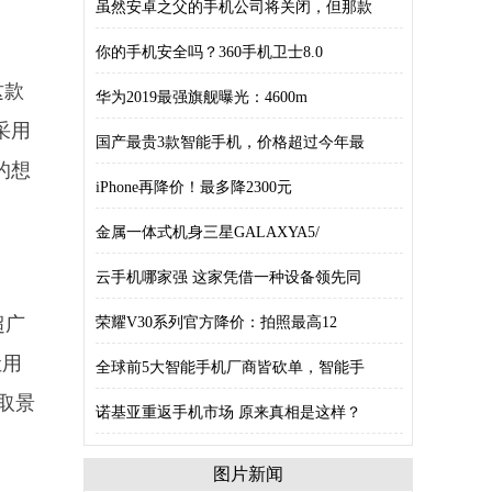
虽然安卓之父的手机公司将关闭，但那款
你的手机安全吗？360手机卫士8.0
这款
华为2019最强旗舰曝光：4600m
采用
国产最贵3款智能手机，价格超过今年最
的想
iPhone再降价！最多降2300元
金属一体式机身三星GALAXYA5/
云手机哪家强 这家凭借一种设备领先同
超广
荣耀V30系列官方降价：拍照最高12
让用
全球前5大智能手机厂商皆砍单，智能手
取景
诺基亚重返手机市场 原来真相是这样？
图片新闻