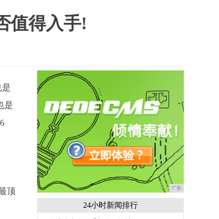
否值得入手!
也是
也是
6
广告
下最顶
24小时新闻排行