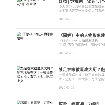
好物│惊蛰到，让花“开”
今天惊蛰，万物开始更加生机盎然
而不染的莲花一向备受人们喜爱，
2020-03-05
《囧妈》中的人物形象建
《囧妈》中的人物形象建构——
了“囧”系列的喜剧性、冒险性的
2020-03-05
禁足在家被逼成大厨？翻
一顿操作猛如虎，做完直奔垃圾
生？还好有一些大神，每天总能琢
2020-03-05
惊蛰丨春雷响，万物生