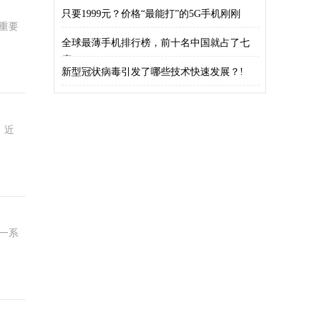
还
只要1999元？价格“最能打”的5G手机刚刚
重要
全球最薄手机排行榜，前十名中国就占了七
席!
新型冠状病毒引发了哪些技术快速发展？!
。近
一系