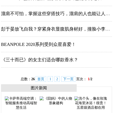
溜肩不可怕，掌握这些穿搭技巧，溜肩的人也能让人羡慕
彭于晏放飞自我？穿紧身衣显腹肌身材好，撞脸小李子神颜变大叔
BEANPOLE 2020系列受到众星喜爱！
《三十而已》的女主们适合哪款香水？
总数：
26
首页
1
2
下一页
页次：
1
/2
图片新闻