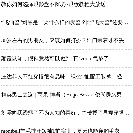
教你如何选择眼影盘不踩坑~眼妆教程大放送
“飞仙髻”到底是一类什么样的发髻？比“飞天髻”还要仙气
30岁左右的男朋友，应该如何打扮？出门带着才不丢面子
颠覆认知，假鞋竟然可以做到“真”zoom气垫了
庄达菲人不红穿搭很有品味，绿色T恤配工装裤，经典款穿出高级感
精英男士之选 | 雨果·博斯（Hugo Boss）俊尚诱惑男士淡香水
刘雯向我透露了不为人知的喜好，并传授了显瘦穿搭秘籍
montbell羊毛排汗短袖T恤实测，夏天也能穿的毛衣