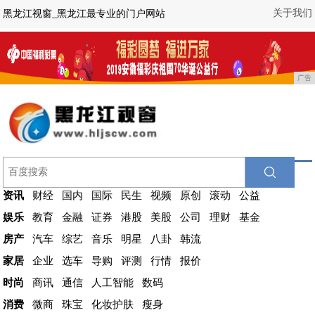
关于我们
黑龙江视窗_黑龙江最专业的门户网站
广告
资讯
财经
国内
国际
民生
视频
原创
滚动
公益
娱乐
教育
金融
证券
港股
美股
公司
理财
基金
房产
汽车
综艺
音乐
明星
八卦
韩流
家居
企业
选车
导购
评测
行情
报价
时尚
商讯
通信
人工智能
数码
消费
微商
珠宝
化妆护肤
瘦身