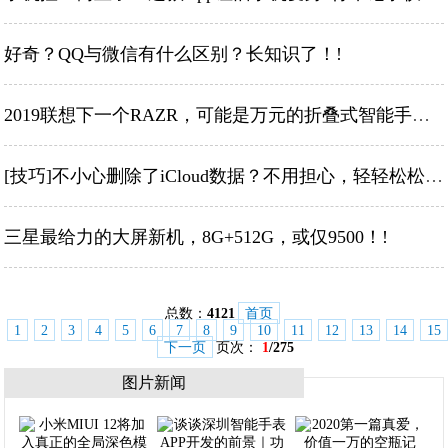
好奇？QQ与微信有什么区别？长知识了！!
2019联想下一个RAZR，可能是万元的折叠式智能手机！!
[技巧]不小心删除了iCloud数据？不用担心，轻轻松松找回勿删数据！!
三星最给力的大屏新机，8G+512G，或仅9500！!
总数：
4121
首页
1
2
3
4
5
6
7
8
9
10
11
12
13
14
15
下一页
页次：
1
/275
图片新闻