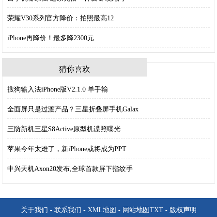
荣耀V30系列官方降价：拍照最高12
iPhone再降价！最多降2300元
猜你喜欢
搜狗输入法iPhone版V2.1.0 单手输
全面屏只是过渡产品？三星折叠屏手机Galax
三防新机三星S8Active原型机谍照曝光
苹果今年太难了，新iPhone或将成为PPT
中兴天机Axon20发布,全球首款屏下指纹手
关于我们
-
联系我们
-
XML地图
-
网站地图
TXT
-
版权声明