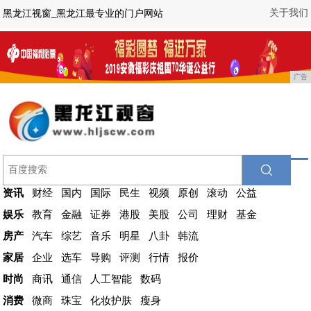
关于我们
黑龙江视窗_黑龙江最专业的门户网站
广告
资讯
财经
国内
国际
民生
视频
原创
滚动
公益
娱乐
教育
金融
证券
港股
美股
公司
理财
基金
房产
汽车
综艺
音乐
明星
八卦
韩流
家居
企业
选车
导购
评测
行情
报价
时尚
商讯
通信
人工智能
数码
消费
微商
珠宝
化妆护肤
瘦身