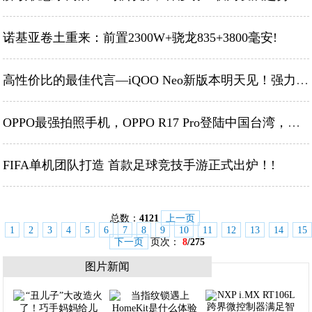
诺基亚卷土重来：前置2300W+骁龙835+3800毫安!
高性价比的最佳代言—iQOO Neo新版本明天见！强力配置全都有!
OPPO最强拍照手机，OPPO R17 Pro登陆中国台湾，售价上涨！!
FIFA单机团队打造 首款足球竞技手游正式出炉！!
总数：
4121
上一页
1
2
3
4
5
6
7
8
9
10
11
12
13
14
15
下一页
页次：
8
/275
图片新闻