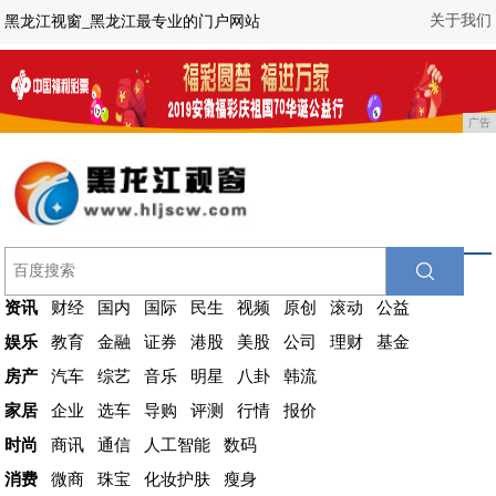
关于我们
黑龙江视窗_黑龙江最专业的门户网站
广告
资讯
财经
国内
国际
民生
视频
原创
滚动
公益
娱乐
教育
金融
证券
港股
美股
公司
理财
基金
房产
汽车
综艺
音乐
明星
八卦
韩流
家居
企业
选车
导购
评测
行情
报价
时尚
商讯
通信
人工智能
数码
消费
微商
珠宝
化妆护肤
瘦身