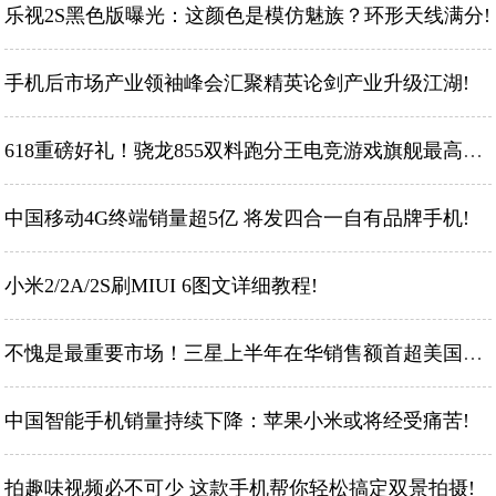
乐视2S黑色版曝光：这颜色是模仿魅族？环形天线满分!
手机后市场产业领袖峰会汇聚精英论剑产业升级江湖!
618重磅好礼！骁龙855双料跑分王电竞游戏旗舰最高优惠600元!
中国移动4G终端销量超5亿 将发四合一自有品牌手机!
小米2/2A/2S刷MIUI 6图文详细教程!
不愧是最重要市场！三星上半年在华销售额首超美国，华为成大客户!
中国智能手机销量持续下降：苹果小米或将经受痛苦!
拍趣味视频必不可少 这款手机帮你轻松搞定双景拍摄!