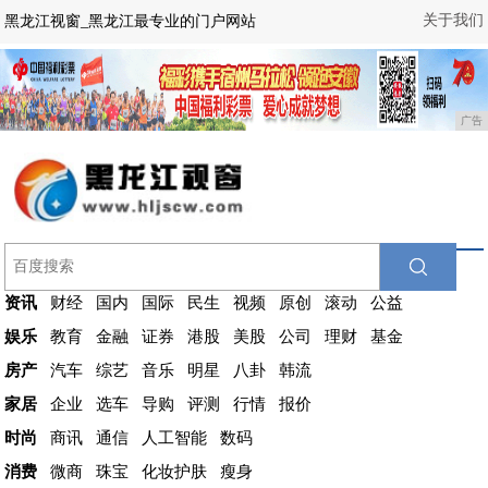
关于我们
黑龙江视窗_黑龙江最专业的门户网站
广告
资讯
财经
国内
国际
民生
视频
原创
滚动
公益
娱乐
教育
金融
证券
港股
美股
公司
理财
基金
房产
汽车
综艺
音乐
明星
八卦
韩流
家居
企业
选车
导购
评测
行情
报价
时尚
商讯
通信
人工智能
数码
消费
微商
珠宝
化妆护肤
瘦身