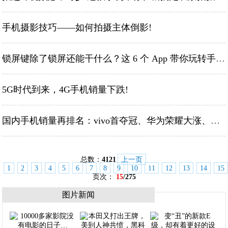
手机摄影技巧——如何拍摄主体倒影!
锁屏键除了锁屏还能干什么？这 6 个 App 带你玩转手机实体键!
5G时代到来，4G手机销量下跌!
国内手机销量再排名：vivo首夺冠、华为荣耀大涨、苹果跌惨了!
总数：
4121
上一页
1
2
3
4
5
6
7
8
9
10
11
12
13
14
15
页次：
15
/275
图片新闻