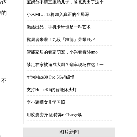
马达
宝妈分不清三胞胎儿子，爸爸想出了这个
中的
小米MIUI 12将加入真正的全局深
魅族出品，手机卡针也是一种艺术
搅局者来啦！九段「缺德」荣耀FlyP
智能家居的看家萌宠，小兴看看Memo
禁足在家被逼成大厨？翻车现场在这！一
方
华为Mate30 Pro 5G超级慢
、不
支持HomeKit的智能床头灯
李小璐晒女儿学习照
用胶囊变身 固特异reCharge焕
图片新闻
虫，