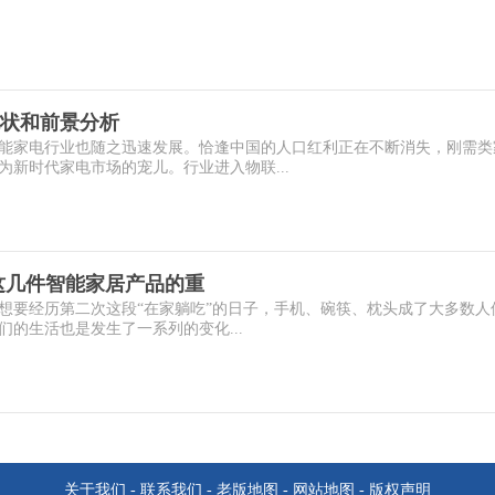
状和前景分析
能家电行业也随之迅速发展。恰逢中国的人口红利正在不断消失，刚需类
新时代家电市场的宠儿。行业进入物联...
这几件智能家居产品的重
再想要经历第二次这段“在家躺吃”的日子，手机、碗筷、枕头成了大多数人
的生活也是发生了一系列的变化...
关于我们
-
联系我们
-
老版地图
-
网站地图
-
版权声明