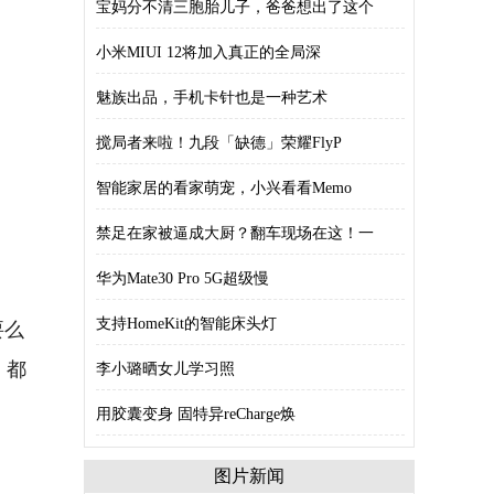
宝妈分不清三胞胎儿子，爸爸想出了这个
小米MIUI 12将加入真正的全局深
魅族出品，手机卡针也是一种艺术
搅局者来啦！九段「缺德」荣耀FlyP
智能家居的看家萌宠，小兴看看Memo
禁足在家被逼成大厨？翻车现场在这！一
华为Mate30 Pro 5G超级慢
要么
支持HomeKit的智能床头灯
，都
李小璐晒女儿学习照
用胶囊变身 固特异reCharge焕
图片新闻