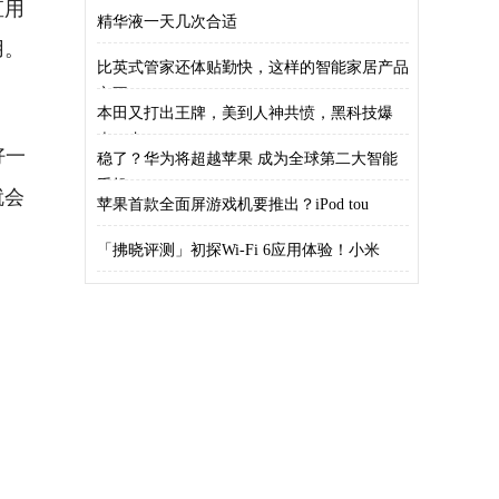
直用
精华液一天几次合适
用。
比英式管家还体贴勤快，这样的智能家居产品
它不
本田又打出王牌，美到人神共愤，黑科技爆
表，丰
好一
稳了？华为将超越苹果 成为全球第二大智能
手机
就会
苹果首款全面屏游戏机要推出？iPod tou
「拂晓评测」初探Wi-Fi 6应用体验！小米