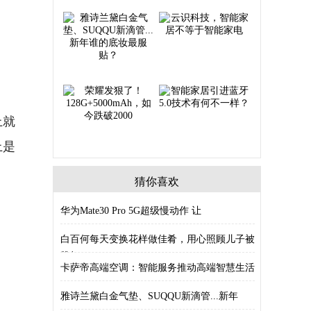
上就
上是
猜你喜欢
华为Mate30 Pro 5G超级慢动作 让
白百何每天变换花样做佳肴，用心照顾儿子被
赞好
卡萨帝高端空调：智能服务推动高端智慧生活
雅诗兰黛白金气垫、SUQQU新滴管...新年