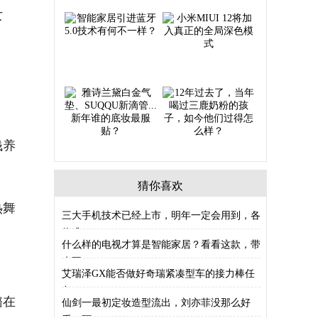
女
钱养
猜你喜欢
热舞
三大手机技术已经上市，明年一定会用到，各
位准
什么样的电视才算是智能家居？看看这款，带
来不
艾瑞泽GX能否做好奇瑞紧凑型车的接力棒任
务？
璐在
仙剑一最初定妆造型流出，刘亦菲没那么好