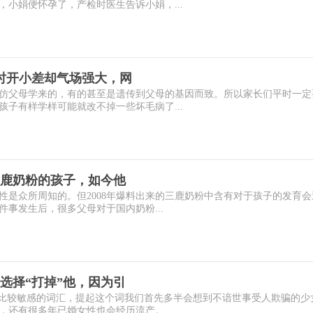
小娟便怀孕了，产检时医生告诉小娟，...
时开小差却气场强大，网
仿父母学来的，有的甚至是遗传到父母的基因而致。所以家长们平时一定
子有样学样可能就改不掉一些坏毛病了...
三鹿奶粉的孩子，如今他
性是众所周知的。但2008年爆料出来的三鹿奶粉中含有对于孩子的发育会
事发生后，很多父母对于国内奶粉...
选择“打掉”他，因为引
个比较敏感的词汇，提起这个词我们首先多半会想到不谙世事受人欺骗的少
还有很多年已婚女性也会经历流产。...