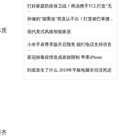
打好家庭防疫保卫战！商汤携手TCL打造“无
接
孙俪的“烟熏妆”简直认不出！灯笼裙巴掌腰，
但
体质
现代美式风格智能家居
小米手表尊享版开启预售 能打电话支持语音
售1
新冠病毒疫情造成差旅限制 苹果iPhone
到底发生了什么 2019年平板电脑非但没死还
否齐