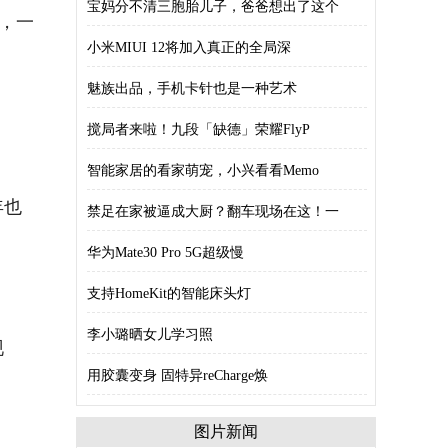
宝妈分不清三胞胎儿子，爸爸想出了这个
，一
小米MIUI 12将加入真正的全局深
魅族出品，手机卡针也是一种艺术
搅局者来啦！九段「缺德」荣耀FlyP
智能家居的看家萌宠，小兴看看Memo
年也
禁足在家被逼成大厨？翻车现场在这！一
华为Mate30 Pro 5G超级慢
支持HomeKit的智能床头灯
李小璐晒女儿学习照
现
用胶囊变身 固特异reCharge焕
图片新闻