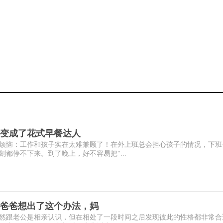
变成了花式早餐达人
烦恼：工作和孩子实在太难兼顾了！在外上班总会担心孩子的情况，下班
都停不下来。到了晚上，好不容易把“...
爸爸想出了这个办法，妈
然跟老公是相亲认识，但在相处了一段时间之后发现彼此的性格都非常合