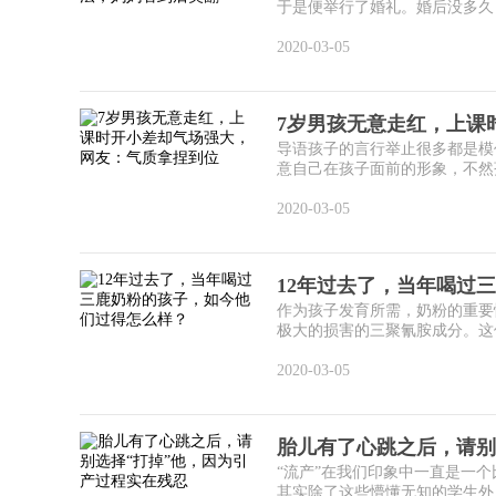
于是便举行了婚礼。婚后没多久，
2020-03-05
7岁男孩无意走红，上课
导语孩子的言行举止很多都是模
意自己在孩子面前的形象，不然孩
2020-03-05
12年过去了，当年喝过
作为孩子发育所需，奶粉的重要
极大的损害的三聚氰胺成分。这件
2020-03-05
胎儿有了心跳之后，请别
“流产”在我们印象中一直是一
其实除了这些懵懂无知的学生外，