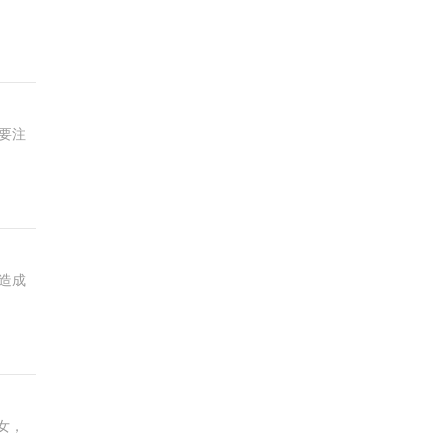
要注
造成
女，