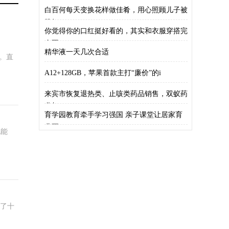
大，网
白百何每天变换花样做佳肴，用心照顾儿子被
赞好
你觉得你的口红挺好看的，其实和衣服穿搭完
全不
精华液一天几次合适
。直
A12+128GB，苹果首款主打“廉价”的i
来宾市恢复退热类、止咳类药品销售，双蚁药
业加
育学园教育牵手学习强国 亲子课堂让居家育
儿更
化能
为了十