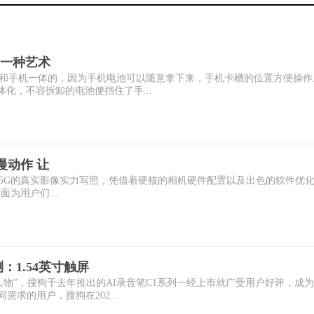
一种艺术
和手机一体的，因为手机电池可以随意拿下来，手机卡槽的位置方便操作
一体化，不容拆卸的电池便挡住了手...
级慢动作 让
Pro 5G的真实影像实力写照，凭借着硬核的相机硬件配置以及出色的软件优
方面为用户们...
：1.54英寸触屏
人物”，搜狗于去年推出的AI录音笔C1系列一经上市就广受用户好评，成
需求的用户，搜狗在202...