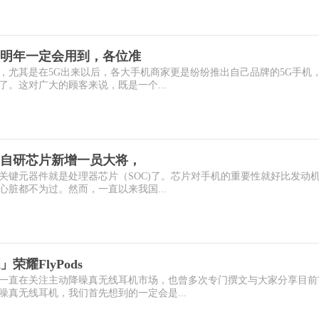
明年一定会用到，各位准
，尤其是在5G出来以后，各大手机商家更是纷纷推出自己品牌的5G手机
。这对广大的顾客来说，既是一个...
自研芯片新增一员大将，
关键元器件就是处理器芯片（SOC)了。芯片对手机的重要性就好比发动
脏都不为过。然而，一直以来我国...
耀FlyPods
一直在关注主动降噪真无线耳机市场，也曾多次专门撰文与大家分享目前
真无线耳机，我们首先想到的一定会是...