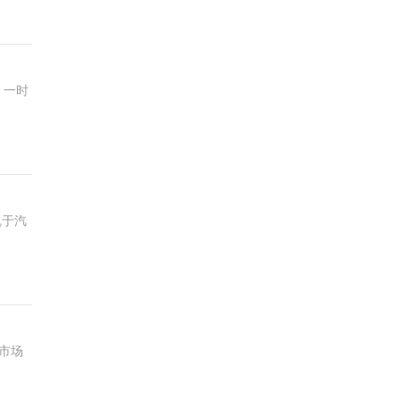
，一时
机于汽
市场