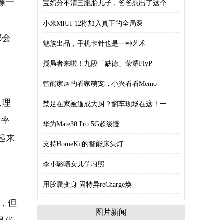
像一
宝妈分不清三胞胎儿子，爸爸想出了这个
小米MIUI 12将加入真正的全局深
都会
魅族出品，手机卡针也是一种艺术
搅局者来啦！九段「缺德」荣耀FlyP
智能家居的看家萌宠，小兴看看Memo
以理
禁足在家被逼成大厨？翻车现场在这！一
新率
华为Mate30 Pro 5G超级慢
起来
支持HomeKit的智能床头灯
李小璐晒女儿学习照
用胶囊变身 固特异reCharge焕
，但
图片新闻
是优