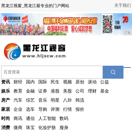
关于我们
黑龙江视窗_黑龙江最专业的门户网站
广告
资讯
财经
国内
国际
民生
视频
原创
滚动
公益
娱乐
教育
金融
证券
港股
美股
公司
理财
基金
房产
汽车
综艺
音乐
明星
八卦
韩流
家居
企业
选车
导购
评测
行情
报价
时尚
商讯
通信
人工智能
数码
消费
微商
珠宝
化妆护肤
瘦身