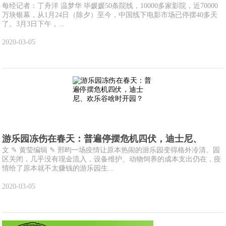
每经记者：丁舟洋 温梦华 毕媛媛50条院线，10000多家影院，近70000
万块银幕，从1月24日（除夕）至今，中国线下电影市场已停摆40多天
了。3月3日下午，...
2020-03-05
游乐园冻伤在春天：普遍停摆危机四伏，迪士尼、
文 ✎ 黄莹编辑 ✎ 邢昀一场疫情让原本热闹的游乐园变得格外冷清。园
区关闭，几乎没有现金流入，设备维护、动物饲养的成本支出仍在，疫
情给了原本就不太赚钱的游乐园生...
2020-03-05