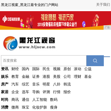
关于我们
黑龙江视窗_黑龙江最专业的门户网站
广告
资讯
财经
国内
国际
民生
视频
原创
滚动
公益
娱乐
教育
金融
证券
港股
美股
公司
理财
基金
房产
汽车
综艺
音乐
明星
八卦
韩流
家居
企业
选车
导购
评测
行情
报价
时尚
商讯
通信
人工智能
数码
消费
微商
珠宝
化妆护肤
瘦身