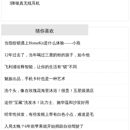
猜你喜欢
当指纹锁遇上HomeKit是什么体验——小燕
12年过去了，当年喝过三鹿奶粉的孩子，如今他
飞利浦诠释智能，让你的生活有“锁”不同
魅族出品，手机卡针也是一种艺术
洗个头，像在玫瑰花海里沐浴！很贵！五星级酒店
这些“宝藏”洗发水！比力士、施华蔻和沙宣好用
经常性掉发，有些发根上带有白色小点，难道是毛
入局太晚？6年前苹果就开始捣鼓自动驾驶了