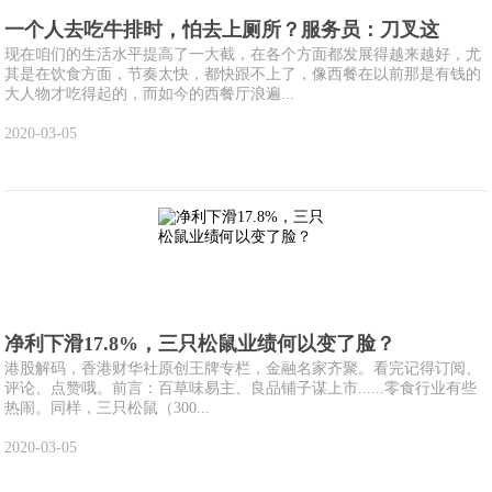
一个人去吃牛排时，怕去上厕所？服务员：刀叉这
现在咱们的生活水平提高了一大截，在各个方面都发展得越来越好，尤
其是在饮食方面，节奏太快，都快跟不上了，像西餐在以前那是有钱的
大人物才吃得起的，而如今的西餐厅浪遍...
2020-03-05
净利下滑17.8%，三只松鼠业绩何以变了脸？
港股解码，香港财华社原创王牌专栏，金融名家齐聚。看完记得订阅、
评论、点赞哦。前言：百草味易主、良品铺子谋上市......零食行业有些
热闹。同样，三只松鼠（300...
2020-03-05