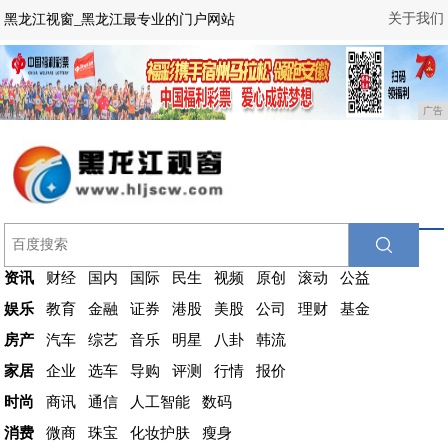
关于我们
黑龙江视窗_黑龙江最专业的门户网站
广告
资讯
财经
国内
国际
民生
视频
原创
滚动
公益
娱乐
教育
金融
证券
港股
美股
公司
理财
基金
房产
汽车
综艺
音乐
明星
八卦
韩流
家居
企业
选车
导购
评测
行情
报价
时尚
商讯
通信
人工智能
数码
消费
微商
珠宝
化妆护肤
瘦身