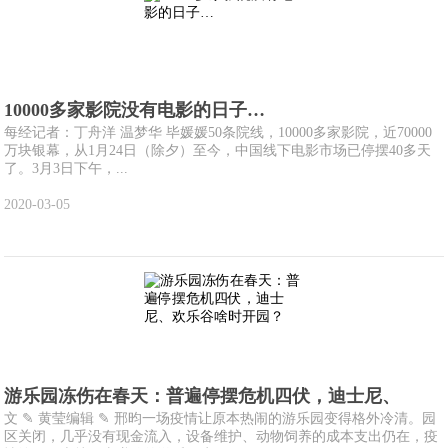
10000多家影院没有电影的日子…
每经记者：丁舟洋 温梦华 毕媛媛50条院线，10000多家影院，近70000
万块银幕，从1月24日（除夕）至今，中国线下电影市场已停摆40多天
了。3月3日下午，...
2020-03-05
游乐园冻伤在春天：普遍停摆危机四伏，迪士尼、
文 ✎ 黄莹编辑 ✎ 邢昀一场疫情让原本热闹的游乐园变得格外冷清。园
区关闭，几乎没有现金流入，设备维护、动物饲养的成本支出仍在，疫