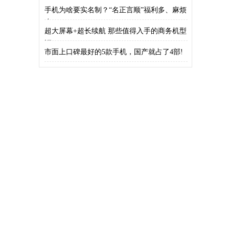
手机为啥要实名制？“名正言顺”福利多、麻烦
少
超大屏幕+超长续航 那些值得入手的商务机型
汇
市面上口碑最好的5款手机，国产就占了4部!