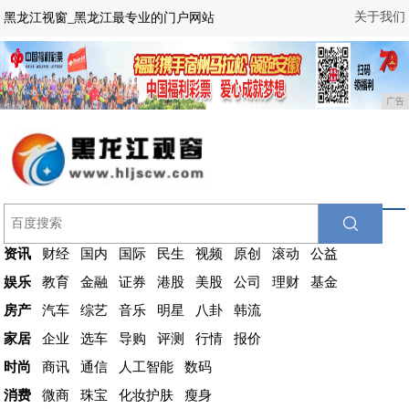
关于我们
黑龙江视窗_黑龙江最专业的门户网站
广告
资讯
财经
国内
国际
民生
视频
原创
滚动
公益
娱乐
教育
金融
证券
港股
美股
公司
理财
基金
房产
汽车
综艺
音乐
明星
八卦
韩流
家居
企业
选车
导购
评测
行情
报价
时尚
商讯
通信
人工智能
数码
消费
微商
珠宝
化妆护肤
瘦身