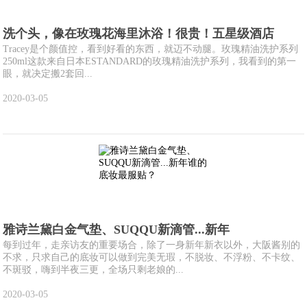
洗个头，像在玫瑰花海里沐浴！很贵！五星级酒店
Tracey是个颜值控，看到好看的东西，就迈不动腿。玫瑰精油洗护系列
250ml这款来自日本ESTANDARD的玫瑰精油洗护系列，我看到的第一
眼，就决定搬2套回...
2020-03-05
雅诗兰黛白金气垫、SUQQU新滴管...新年
每到过年，走亲访友的重要场合，除了一身新年新衣以外，大阪酱别的
不求，只求自己的底妆可以做到完美无瑕，不脱妆、不浮粉、不卡纹、
不斑驳，嗨到半夜三更，全场只剩老娘的...
2020-03-05