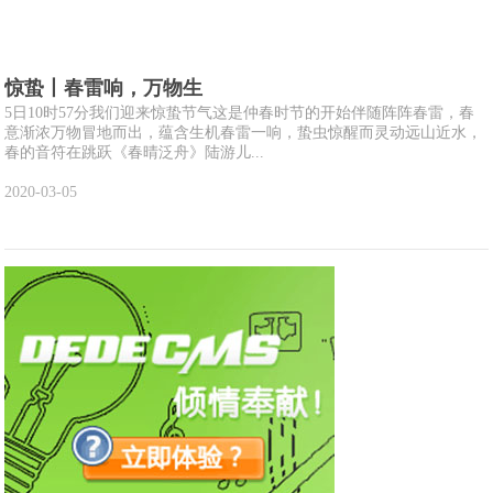
惊蛰丨春雷响，万物生
5日10时57分我们迎来惊蛰节气这是仲春时节的开始伴随阵阵春雷，春
意渐浓万物冒地而出，蕴含生机春雷一响，蛰虫惊醒而灵动远山近水，
春的音符在跳跃《春晴泛舟》陆游儿...
2020-03-05