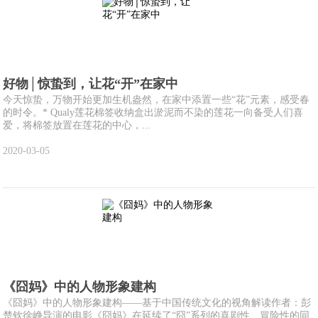
好物│惊蛰到，让花“开”在家中
今天惊蛰，万物开始更加生机盎然，在家中添置一些“花”元素，感受春
的时令。* Qualy莲花棉签收纳盒出淤泥而不染的莲花一向备受人们喜
爱，将棉签放置在莲花的中心，...
2020-03-05
《囧妈》中的人物形象建构
《囧妈》中的人物形象建构——基于中国传统文化的视角解读作者：彭
楚钦徐峥导演的电影《囧妈》在延续了“囧”系列的喜剧性、冒险性的同