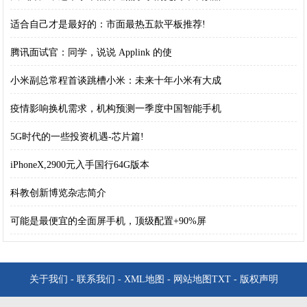
适合自己才是最好的：市面最热五款平板推荐!
腾讯面试官：同学，说说 Applink 的使
小米副总常程首谈跳槽小米：未来十年小米有大成
疫情影响换机需求，机构预测一季度中国智能手机
5G时代的一些投资机遇-芯片篇!
iPhoneX,2900元入手国行64G版本
科教创新博览杂志简介
可能是最便宜的全面屏手机，顶级配置+90%屏
关于我们
-
联系我们
-
XML地图
-
网站地图
TXT
-
版权声明