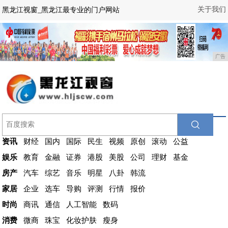
关于我们
黑龙江视窗_黑龙江最专业的门户网站
广告
资讯
财经
国内
国际
民生
视频
原创
滚动
公益
娱乐
教育
金融
证券
港股
美股
公司
理财
基金
房产
汽车
综艺
音乐
明星
八卦
韩流
家居
企业
选车
导购
评测
行情
报价
时尚
商讯
通信
人工智能
数码
消费
微商
珠宝
化妆护肤
瘦身