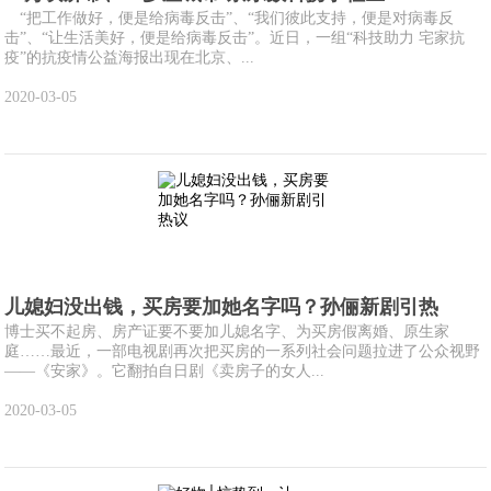
“把工作做好，便是给病毒反击”、“我们彼此支持，便是对病毒反
击”、“让生活美好，便是给病毒反击”。近日，一组“科技助力 宅家抗
疫”的抗疫情公益海报出现在北京、...
2020-03-05
儿媳妇没出钱，买房要加她名字吗？孙俪新剧引热
博士买不起房、房产证要不要加儿媳名字、为买房假离婚、原生家
庭……最近，一部电视剧再次把买房的一系列社会问题拉进了公众视野
——《安家》。它翻拍自日剧《卖房子的女人...
2020-03-05