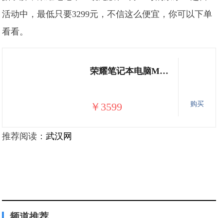
活动中，最低只要3299元，不信这么便宜，你可以下单
看看。
荣耀笔记本电脑MagicBook 14 第三方Linux版 14英寸全面屏轻薄本（AMD锐龙R5 3500U 8G 512G）冰河银
购买
￥3599
推荐阅读：
武汉网
频道推荐