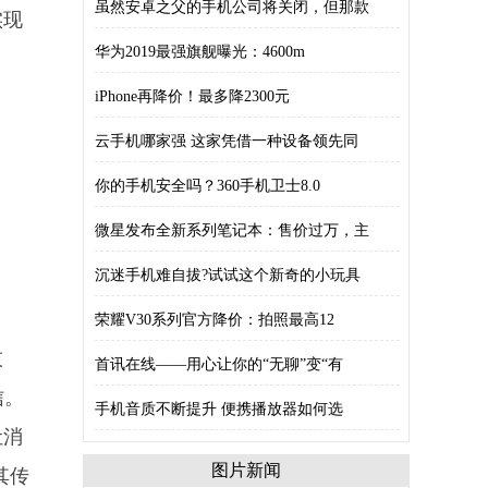
虽然安卓之父的手机公司将关闭，但那款
实现
华为2019最强旗舰曝光：4600m
iPhone再降价！最多降2300元
云手机哪家强 这家凭借一种设备领先同
你的手机安全吗？360手机卫士8.0
微星发布全新系列笔记本：售价过万，主
沉迷手机难自拔?试试这个新奇的小玩具
荣耀V30系列官方降价：拍照最高12
技
首讯在线——用心让你的“无聊”变“有
信。
手机音质不断提升 便携播放器如何选
让消
图片新闻
其传