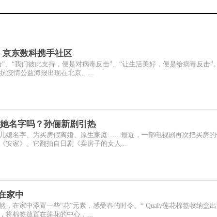
市 京东数科携手社区
”、“我们彼此支持，便是对病毒反击”、“让生活美好，便是给病毒反击”
抗疫情公益海报出现在北京、...
她名字吗？孙俪新剧引热
儿媳名字、为买房假离婚、原生家庭……最近，一部电视剧再次把买房的
安家》。它翻拍自日剧《卖房子的女人...
在家中
，在家中添置一些“花”元素，感受春的时令。* Qualy莲花棉签收纳盒
将棉签放置在莲花的中心，...