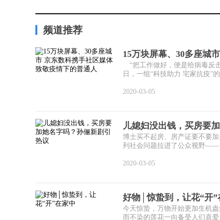
频道推荐
15万块屏幕、30多座城
“把工作做好，便是给病毒反击
日，一组“科技助力 宅家抗疫”的
2020-03-05
儿媳妇没出钱，买房要加
博士买不起房、房产证要不要加
列社会问题拉进了公众视野——《
2020-03-05
好物│惊蛰到，让花“开”
今天惊蛰，万物开始更加生机盎然
而不染的莲花一向备受人们喜爱，