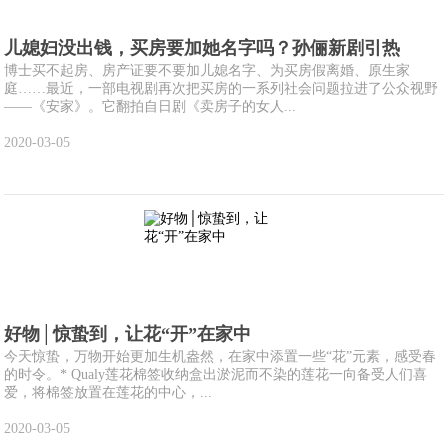
儿媳妇没出钱，买房要加她名字吗？孙俪新剧引热
博士买不起房、房产证要不要加儿媳名字、为买房假离婚、原生家
庭……最近，一部电视剧再次把买房的一系列社会问题拉进了公众视野
——《安家》。它翻拍自日剧《卖房子的女人...
2020-03-05
好物│惊蛰到，让花“开”在家中
今天惊蛰，万物开始更加生机盎然，在家中添置一些“花”元素，感受春
的时令。* Qualy莲花棉签收纳盒出淤泥而不染的莲花一向备受人们喜
爱，将棉签放置在莲花的中心，...
2020-03-05