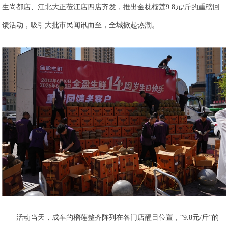
生尚都店、江北大正莅江店四店齐发，推出金枕榴莲9.8元/斤的重磅回
馈活动，吸引大批市民闻讯而至，全城掀起热潮。
活动当天，成车的榴莲整齐阵列在各门店醒目位置，“9.8元/斤”的