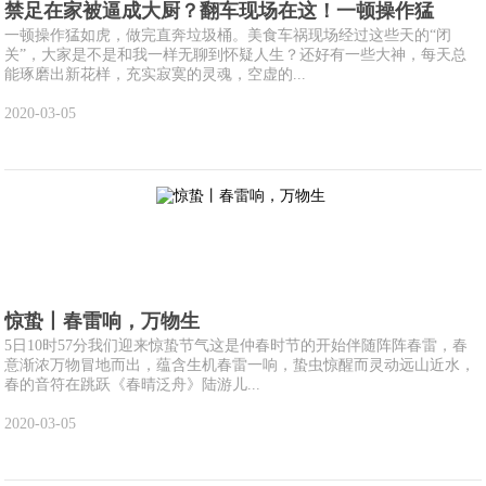
禁足在家被逼成大厨？翻车现场在这！一顿操作猛
一顿操作猛如虎，做完直奔垃圾桶。美食车祸现场经过这些天的“闭
关”，大家是不是和我一样无聊到怀疑人生？还好有一些大神，每天总
能琢磨出新花样，充实寂寞的灵魂，空虚的...
2020-03-05
惊蛰丨春雷响，万物生
5日10时57分我们迎来惊蛰节气这是仲春时节的开始伴随阵阵春雷，春
意渐浓万物冒地而出，蕴含生机春雷一响，蛰虫惊醒而灵动远山近水，
春的音符在跳跃《春晴泛舟》陆游儿...
2020-03-05