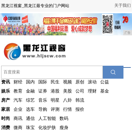
关于我们
黑龙江视窗_黑龙江最专业的门户网站
广告
资讯
财经
国内
国际
民生
视频
原创
滚动
公益
娱乐
教育
金融
证券
港股
美股
公司
理财
基金
房产
汽车
综艺
音乐
明星
八卦
韩流
家居
企业
选车
导购
评测
行情
报价
时尚
商讯
通信
人工智能
数码
消费
微商
珠宝
化妆护肤
瘦身