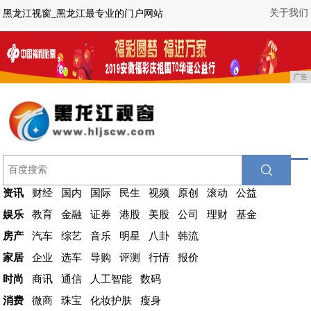
关于我们
黑龙江视窗_黑龙江最专业的门户网站
广告
资讯
财经
国内
国际
民生
视频
原创
滚动
公益
娱乐
教育
金融
证券
港股
美股
公司
理财
基金
房产
汽车
综艺
音乐
明星
八卦
韩流
家居
企业
选车
导购
评测
行情
报价
时尚
商讯
通信
人工智能
数码
消费
微商
珠宝
化妆护肤
瘦身