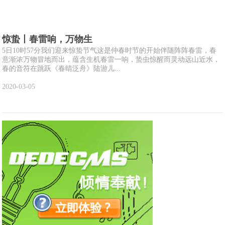
惊蛰丨春雷响，万物生
5日10时57分我们迎来惊蛰节气这是仲春时节的开始伴随阵阵春雷，春
意渐浓万物冒地而出，蕴含生机春雷一响，蛰虫惊醒而灵动远山近水，
春的音符在跳跃《春晴泛舟》陆游儿...
2020-03-05