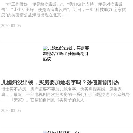
“把工作做好，便是给病毒反击”、“我们彼此支持，便是对病毒反
击”、“让生活美好，便是给病毒反击”。近日，一组“科技助力 宅家抗
疫”的抗疫情公益海报出现在北京、...
2020-03-05
儿媳妇没出钱，买房要加她名字吗？孙俪新剧引热
博士买不起房、房产证要不要加儿媳名字、为买房假离婚、原生家
庭……最近，一部电视剧再次把买房的一系列社会问题拉进了公众视野
——《安家》。它翻拍自日剧《卖房子的女人...
2020-03-05