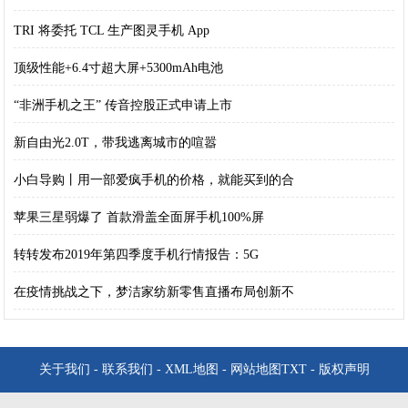
TRI 将委托 TCL 生产图灵手机 App
顶级性能+6.4寸超大屏+5300mAh电池
“非洲手机之王” 传音控股正式申请上市
新自由光2.0T，带我逃离城市的喧嚣
小白导购丨用一部爱疯手机的价格，就能买到的合
苹果三星弱爆了 首款滑盖全面屏手机100%屏
转转发布2019年第四季度手机行情报告：5G
在疫情挑战之下，梦洁家纺新零售直播布局创新不
关于我们
-
联系我们
-
XML地图
-
网站地图
TXT
-
版权声明