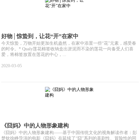
好物│惊蛰到，让花“开”在家中
今天惊蛰，万物开始更加生机盎然，在家中添置一些“花”元素，感受春
的时令。* Qualy莲花棉签收纳盒出淤泥而不染的莲花一向备受人们喜
爱，将棉签放置在莲花的中心，...
2020-03-05
《囧妈》中的人物形象建构
《囧妈》中的人物形象建构——基于中国传统文化的视角解读作者：彭
楚钦徐峥导演的电影《囧妈》在延续了“囧”系列的喜剧性、冒险性的同