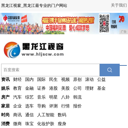
关于我们
黑龙江视窗_黑龙江最专业的门户网站
广告
资讯
财经
国内
国际
民生
视频
原创
滚动
公益
娱乐
教育
金融
证券
港股
美股
公司
理财
基金
房产
汽车
综艺
音乐
明星
八卦
韩流
家居
企业
选车
导购
评测
行情
报价
时尚
商讯
通信
人工智能
数码
消费
微商
珠宝
化妆护肤
瘦身