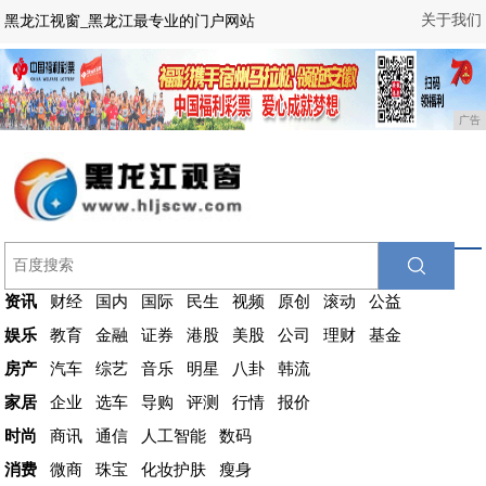
关于我们
黑龙江视窗_黑龙江最专业的门户网站
广告
资讯
财经
国内
国际
民生
视频
原创
滚动
公益
娱乐
教育
金融
证券
港股
美股
公司
理财
基金
房产
汽车
综艺
音乐
明星
八卦
韩流
家居
企业
选车
导购
评测
行情
报价
时尚
商讯
通信
人工智能
数码
消费
微商
珠宝
化妆护肤
瘦身