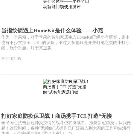
当指纹锁遇上HomeKit是什么体验——小燕
作为一个果粉，对于苹果的智能家居生态HomeKit已经小有研究，家中
也有不少支持HomeKit的设备，不过大多都只是开关灯泡之类的小打小
闹，玩个乐趣。对于真正实...
2020-03-05
打好家庭防疫保卫战！商汤携手TCL打造“无接
全民同心抗击新冠肺炎疫情的战斗仍在继续中。预防新冠肺炎，从我做
起！这段时间，各种“无接触”式操作已广泛融入到大家的工作和生活行
为中。小到戴手套和口罩出入家门、办...