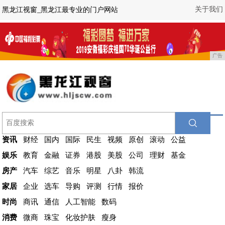
关于我们
黑龙江视窗_黑龙江最专业的门户网站
广告
资讯
财经
国内
国际
民生
视频
原创
滚动
公益
娱乐
教育
金融
证券
港股
美股
公司
理财
基金
房产
汽车
综艺
音乐
明星
八卦
韩流
家居
企业
选车
导购
评测
行情
报价
时尚
商讯
通信
人工智能
数码
消费
微商
珠宝
化妆护肤
瘦身