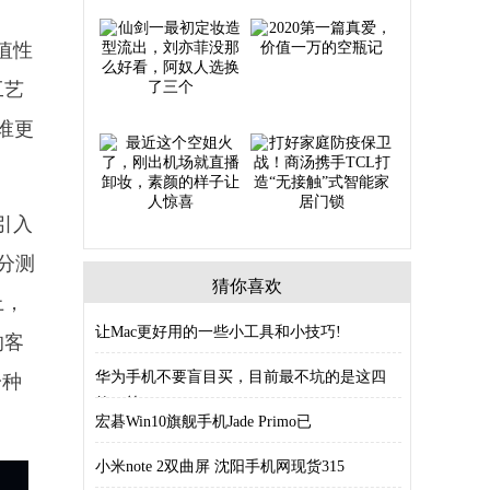
值性
工艺
谁更
次引入
分测
猜你喜欢
上，
让Mac更好用的一些小工具和小技巧!
的客
华为手机不要盲目买，目前最不坑的是这四
一种
款，第
宏碁Win10旗舰手机Jade Primo已
小米note 2双曲屏 沈阳手机网现货315