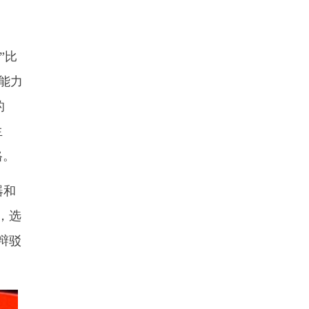
”比
I能力
的
生
格。
器和
，选
辩驳