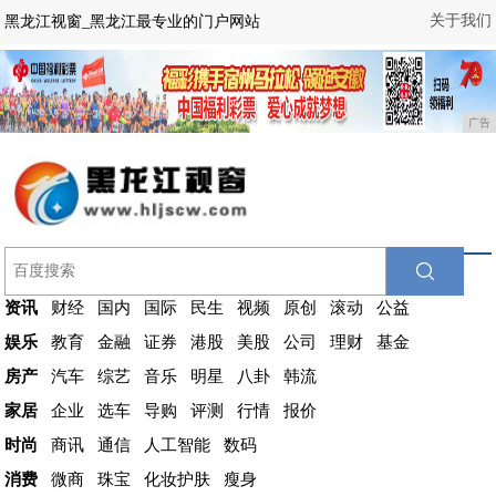
关于我们
黑龙江视窗_黑龙江最专业的门户网站
广告
资讯
财经
国内
国际
民生
视频
原创
滚动
公益
娱乐
教育
金融
证券
港股
美股
公司
理财
基金
房产
汽车
综艺
音乐
明星
八卦
韩流
家居
企业
选车
导购
评测
行情
报价
时尚
商讯
通信
人工智能
数码
消费
微商
珠宝
化妆护肤
瘦身