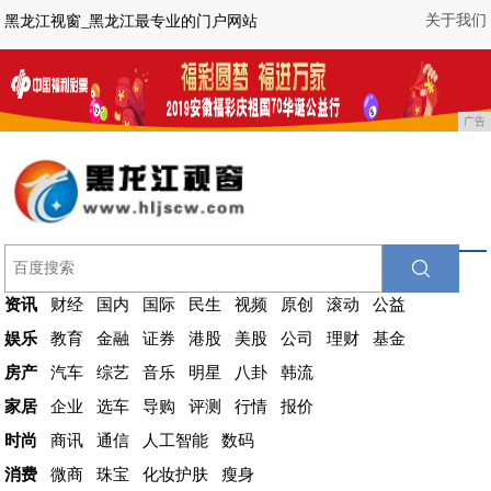
关于我们
黑龙江视窗_黑龙江最专业的门户网站
广告
资讯
财经
国内
国际
民生
视频
原创
滚动
公益
娱乐
教育
金融
证券
港股
美股
公司
理财
基金
房产
汽车
综艺
音乐
明星
八卦
韩流
家居
企业
选车
导购
评测
行情
报价
时尚
商讯
通信
人工智能
数码
消费
微商
珠宝
化妆护肤
瘦身