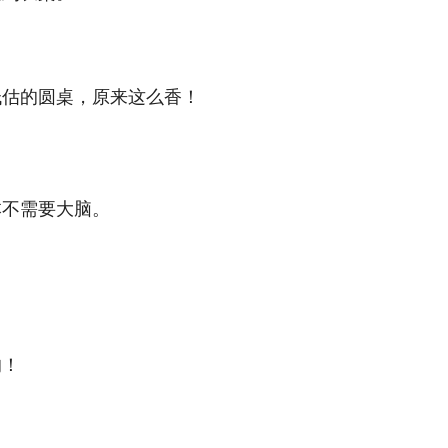
低估的圆桌，原来这么香！
本不需要大脑。
。
的！