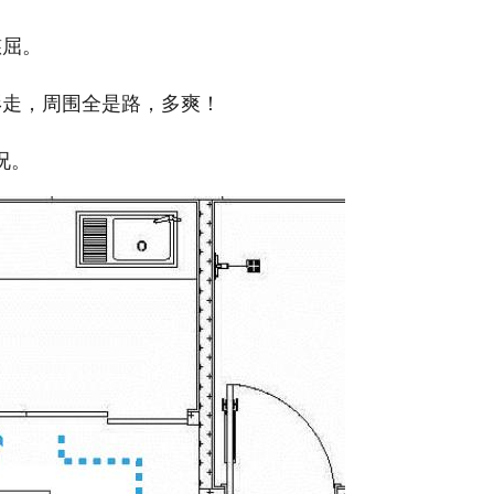
憋屈。
形走，周围全是路，多爽！
况。