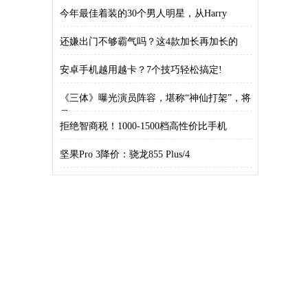
今年最佳着装的30个男人明星，从Harry
还嫌出门不够霸气吗？这4款加长再加长的
SUV
安卓手机越用越卡？7个技巧轻松搞定!
《三体》曝光演员阵容，堪称“神仙打架”，将
是
拒绝智商税！1000-1500档高性价比手机
坚果Pro 3降价：骁龙855 Plus/4