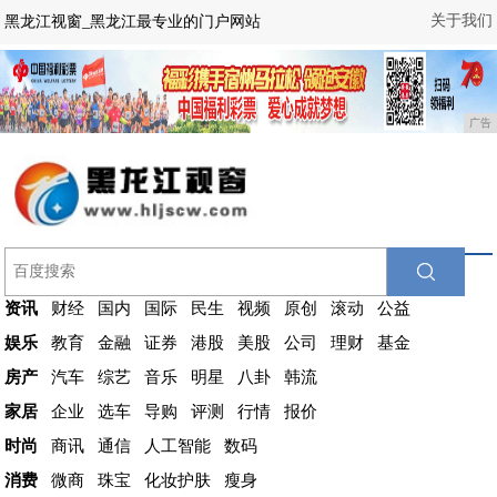
关于我们
黑龙江视窗_黑龙江最专业的门户网站
广告
资讯
财经
国内
国际
民生
视频
原创
滚动
公益
娱乐
教育
金融
证券
港股
美股
公司
理财
基金
房产
汽车
综艺
音乐
明星
八卦
韩流
家居
企业
选车
导购
评测
行情
报价
时尚
商讯
通信
人工智能
数码
消费
微商
珠宝
化妆护肤
瘦身