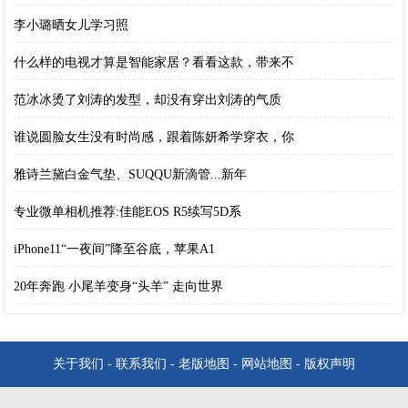
李小璐晒女儿学习照
什么样的电视才算是智能家居？看看这款，带来不
范冰冰烫了刘涛的发型，却没有穿出刘涛的气质
谁说圆脸女生没有时尚感，跟着陈妍希学穿衣，你
雅诗兰黛白金气垫、SUQQU新滴管...新年
专业微单相机推荐:佳能EOS R5续写5D系
iPhone11“一夜间”降至谷底，苹果A1
20年奔跑 小尾羊变身“头羊” 走向世界
关于我们
-
联系我们
-
老版地图
-
网站地图
-
版权声明