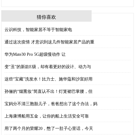
猜你喜欢
云识科技，智能家居不等于智能家电
通过这次疫情 才意识到这几件智能家居产品的重
华为Mate30 Pro 5G超级慢动作 让
变“丑”的新款E级，却有着更好的设计、动力与
这些“宝藏”洗发水！比力士、施华蔻和沙宣好用
孙俪的“烟熏妆”简直认不出！灯笼裙巴掌腰，但
宝妈分不清三胞胎儿子，爸爸想出了这个办法，妈
上海康博船用五金，让你的船上生活安全可靠
用了两个月的荣耀20，憋了一肚子心里话，今天