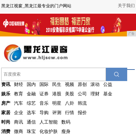
关于我们
黑龙江视窗_黑龙江最专业的门户网站
广告
资讯
财经
国内
国际
民生
视频
原创
滚动
公益
娱乐
教育
金融
证券
港股
美股
公司
理财
基金
房产
汽车
综艺
音乐
明星
八卦
韩流
家居
企业
选车
导购
评测
行情
报价
时尚
商讯
通信
人工智能
数码
消费
微商
珠宝
化妆护肤
瘦身