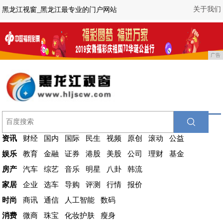
关于我们
黑龙江视窗_黑龙江最专业的门户网站
广告
资讯
财经
国内
国际
民生
视频
原创
滚动
公益
娱乐
教育
金融
证券
港股
美股
公司
理财
基金
房产
汽车
综艺
音乐
明星
八卦
韩流
家居
企业
选车
导购
评测
行情
报价
时尚
商讯
通信
人工智能
数码
消费
微商
珠宝
化妆护肤
瘦身