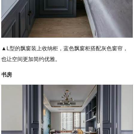
▲L型的飘窗装上收纳柜，蓝色飘窗柜搭配灰色窗帘，
也让空间更加简约优雅。
书房