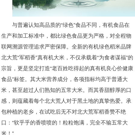
与普遍认知高品质的“绿色”食品不同，有机食品在
生产和加工标准中，都比绿色食品更为严格，对全程物
联网溯源管理追求严密保障。全新的有机绿色稻米品牌
北大荒“军稻香”真有机大米，不仅承载着“为食者谋福”的
宗旨，更是坚定打造“老百姓吃得起的真有机良心价健康
食品”标签。其大米营养成分，各项指标均高于普通大
米，甚至超过人们熟知的五常大米。而其香甜醇厚的口
感，则蕴藏着每个北大荒人对于黑土地的真挚热爱
。
承
包种植的老乡，在试吃后无不对
北大荒军稻香
赞不绝
口：“软乎乎的香喷喷的！粒粒饱满，完全不输五常大
米！”