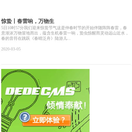
惊蛰丨春雷响，万物生
5日10时57分我们迎来惊蛰节气这是仲春时节的开始伴随阵阵春雷，春
意渐浓万物冒地而出，蕴含生机春雷一响，蛰虫惊醒而灵动远山近水，
春的音符在跳跃《春晴泛舟》陆游儿...
2020-03-05