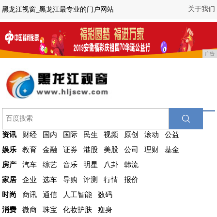
关于我们
黑龙江视窗_黑龙江最专业的门户网站
广告
资讯
财经
国内
国际
民生
视频
原创
滚动
公益
娱乐
教育
金融
证券
港股
美股
公司
理财
基金
房产
汽车
综艺
音乐
明星
八卦
韩流
家居
企业
选车
导购
评测
行情
报价
时尚
商讯
通信
人工智能
数码
消费
微商
珠宝
化妆护肤
瘦身