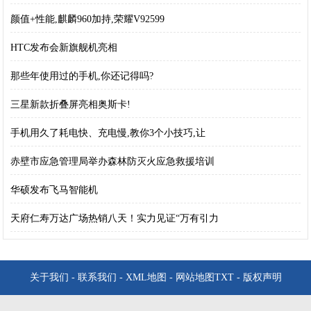
颜值+性能,麒麟960加持,荣耀V92599
HTC发布会新旗舰机亮相
那些年使用过的手机,你还记得吗?
三星新款折叠屏亮相奥斯卡!
手机用久了耗电快、充电慢,教你3个小技巧,让
赤壁市应急管理局举办森林防灭火应急救援培训
华硕发布飞马智能机
天府仁寿万达广场热销八天！实力见证“万有引力
关于我们
-
联系我们
-
XML地图
-
网站地图
TXT
-
版权声明