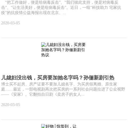
“把工作做好，便是给病毒反击”、“我们彼此支持，便是对病毒反
击”、“让生活美好，便是给病毒反击”。近日，一组“科技助力 宅家抗
疫”的抗疫情公益海报出现在北京、...
2020-03-05
儿媳妇没出钱，买房要加她名字吗？孙俪新剧引热
博士买不起房、房产证要不要加儿媳名字、为买房假离婚、原生家
庭……最近，一部电视剧再次把买房的一系列社会问题拉进了公众视野
——《安家》。它翻拍自日剧《卖房子的女人...
2020-03-05