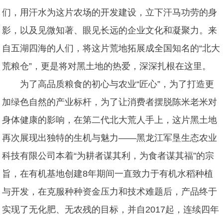
们，用汗水为这片农场的开发建设，立下汗马功劳的身
影，以及见微知著、眼见长远的
企业文化和凝聚力。
来
自五湖四海的人们，将这片荒地拓展成全国知名的“北大
荒粮仓”，更是将对黑土地的热爱，深深扎根在这里。
为了高品质粮食的初心与农业“匠心”，为了打造更
加绿色自然的产业标杆，
为了让消费者摆脱陈米老米对
身体健康的影响，在第二代北大荒人手上，这片黑土地
再次展现出独特的生机与魅力
——黑龙江军垦生态农业
科技有限公司本着“为耕者谋其利，为食者谋其福”的宗
旨，在
有机基地创建
8年期间一直致力于有机水稻种植
与开发，在克服种种资金压力和技术难题后，产品终于
实现了无化肥、无农残的目标，并自2017起，连续四年