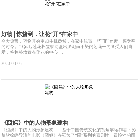
好物│惊蛰到，让花“开”在家中
今天惊蛰，万物开始更加生机盎然，在家中添置一些“花”元素，感受春
的时令。* Qualy莲花棉签收纳盒出淤泥而不染的莲花一向备受人们喜
爱，将棉签放置在莲花的中心，...
2020-03-05
《囧妈》中的人物形象建构
《囧妈》中的人物形象建构——基于中国传统文化的视角解读作者：彭
楚钦徐峥导演的电影《囧妈》在延续了“囧”系列的喜剧性、冒险性的同