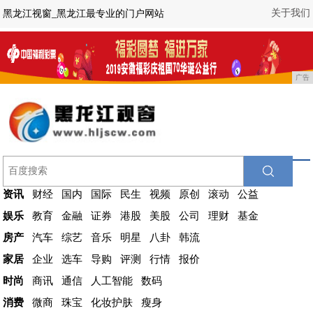
关于我们
黑龙江视窗_黑龙江最专业的门户网站
广告
资讯
财经
国内
国际
民生
视频
原创
滚动
公益
娱乐
教育
金融
证券
港股
美股
公司
理财
基金
房产
汽车
综艺
音乐
明星
八卦
韩流
家居
企业
选车
导购
评测
行情
报价
时尚
商讯
通信
人工智能
数码
消费
微商
珠宝
化妆护肤
瘦身