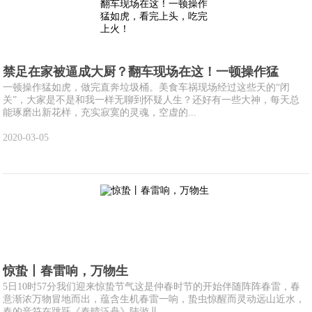
禁足在家被逼成大厨？翻车现场在这！一顿操作猛
一顿操作猛如虎，做完直奔垃圾桶。美食车祸现场经过这些天的“闭
关”，大家是不是和我一样无聊到怀疑人生？还好有一些大神，每天总
能琢磨出新花样，充实寂寞的灵魂，空虚的...
2020-03-05
惊蛰丨春雷响，万物生
5日10时57分我们迎来惊蛰节气这是仲春时节的开始伴随阵阵春雷，春
意渐浓万物冒地而出，蕴含生机春雷一响，蛰虫惊醒而灵动远山近水，
春的音符在跳跃《春晴泛舟》陆游儿...