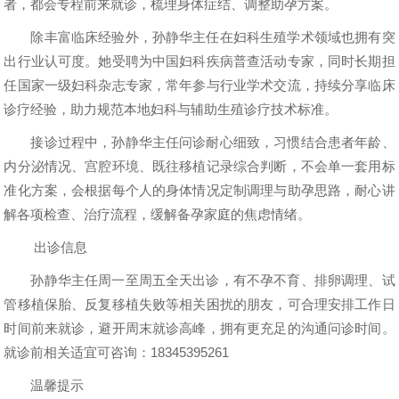
者，都会专程前来就诊，梳理身体症结、调整助孕方案。
除丰富临床经验外，孙静华主任在妇科生殖学术领域也拥有突
出行业认可度。她受聘为中国妇科疾病普查活动专家，同时长期担
任国家一级妇科杂志专家，常年参与行业学术交流，持续分享临床
诊疗经验，助力规范本地妇科与辅助生殖诊疗技术标准。
接诊过程中，孙静华主任问诊耐心细致，习惯结合患者年龄、
内分泌情况、宫腔环境、既往移植记录综合判断，不会单一套用标
准化方案，会根据每个人的身体情况定制调理与助孕思路，耐心讲
解各项检查、治疗流程，缓解备孕家庭的焦虑情绪。
出诊信息
孙静华主任周一至周五全天出诊，有不孕不育、排卵调理、试
管移植保胎、反复移植失败等相关困扰的朋友，可合理安排工作日
时间前来就诊，避开周末就诊高峰，拥有更充足的沟通问诊时间。
就诊前相关适宜可咨询：18345395261
温馨提示