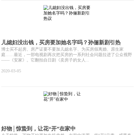
儿媳妇没出钱，买房要加她名字吗？孙俪新剧引热
博士买不起房、房产证要不要加儿媳名字、为买房假离婚、原生家
庭……最近，一部电视剧再次把买房的一系列社会问题拉进了公众视野
——《安家》。它翻拍自日剧《卖房子的女人...
2020-03-05
好物│惊蛰到，让花“开”在家中