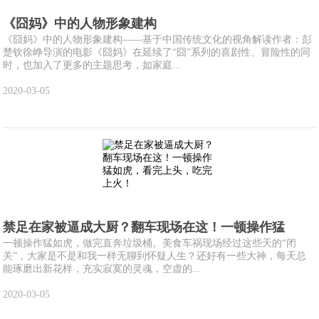
《囧妈》中的人物形象建构
《囧妈》中的人物形象建构——基于中国传统文化的视角解读作者：彭
楚钦徐峥导演的电影《囧妈》在延续了“囧”系列的喜剧性、冒险性的同
时，也加入了更多的主题思考，如家庭...
2020-03-05
禁足在家被逼成大厨？翻车现场在这！一顿操作猛
一顿操作猛如虎，做完直奔垃圾桶。美食车祸现场经过这些天的“闭
关”，大家是不是和我一样无聊到怀疑人生？还好有一些大神，每天总
能琢磨出新花样，充实寂寞的灵魂，空虚的...
2020-03-05