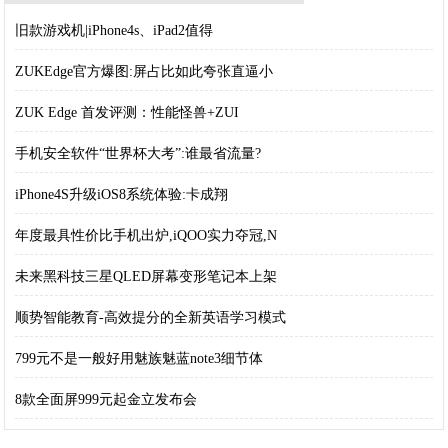
旧款游戏机|iPhone4s、iPad2值得
ZUKEdge官方爆图:屏占比如此夸张直逼小
ZUK Edge 首发评测：性能怪兽+ZUI
手机安全软件“世界杯大考”:谁最省流量?
iPhone4S升级iOS8系统体验:卡成翔
年度最具性价比手机出炉,iQOO实力夺冠,N
未来黑科技三星QLED屏幕变形笔记本上架
顺势智能教育-高效提分的全新英语学习模式
799元不是一般好用魅族魅蓝note3细节体
8款全面屏999元起金立发布会