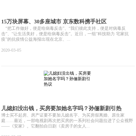
15万块屏幕、30多座城市 京东数科携手社区
“把工作做好，便是给病毒反击”、“我们彼此支持，便是对病毒反
击”、“让生活美好，便是给病毒反击”。近日，一组“科技助力 宅家抗
疫”的抗疫情公益海报出现在北京、...
2020-03-05
儿媳妇没出钱，买房要加她名字吗？孙俪新剧引热
博士买不起房、房产证要不要加儿媳名字、为买房假离婚、原生家
庭……最近，一部电视剧再次把买房的一系列社会问题拉进了公众视野
——《安家》。它翻拍自日剧《卖房子的女人...