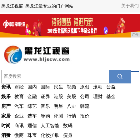
关于我们
黑龙江视窗_黑龙江最专业的门户网站
广告
资讯
财经
国内
国际
民生
视频
原创
滚动
公益
娱乐
教育
金融
证券
港股
美股
公司
理财
基金
房产
汽车
综艺
音乐
明星
八卦
韩流
家居
企业
选车
导购
评测
行情
报价
时尚
商讯
通信
人工智能
数码
消费
微商
珠宝
化妆护肤
瘦身