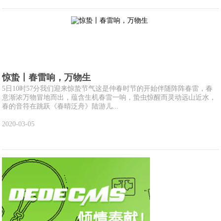
惊蛰丨春雷响，万物生
5日10时57分我们迎来惊蛰节气这是仲春时节的开始伴随阵阵春雷，春
意渐浓万物冒地而出，蕴含生机春雷一响，蛰虫惊醒而灵动远山近水，
春的音符在跳跃《春晴泛舟》陆游儿...
2020-03-05