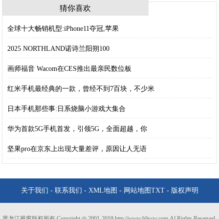
猜你喜欢
全球十大畅销机型:iPhone11夺冠,苹果
2025 NORTHLAND诺诗兰阳朔100
画师福音 Wacom在CES推出最亲民数位板
红米手机最经典的一款，曾经不到7百块，不少米
日本手机那些事:日系烧脑小游戏大集合
华为首款5G手机首发，引领5G，全面超越，你
坚果pro在京东上出现大量差评，原因让人无语
关于我们
-
联系我们
-
XML地图
-
网站地图
TXT
-
版权声明
黑龙江视窗版权所有 Copyright ◎ 2001-2019 http://www.hljscw.com Al Rights Reserved.