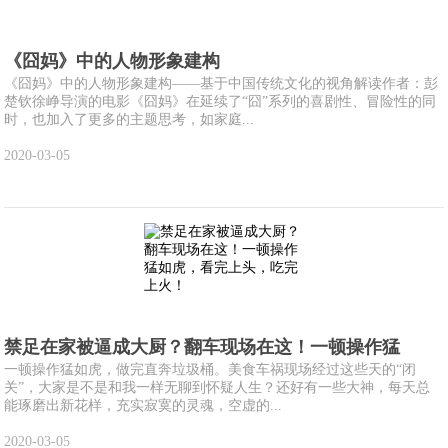
《囧妈》中的人物形象建构
《囧妈》中的人物形象建构——基于中国传统文化的视角解读作者：彭
楚钦徐峥导演的电影《囧妈》在延续了“囧”系列的喜剧性、冒险性的同
时，也加入了更多的主题思考，如家庭...
2020-03-05
禁足在家被逼成大厨？翻车现场在这！一顿操作猛
一顿操作猛如虎，做完直奔垃圾桶。美食车祸现场经过这些天的“闭
关”，大家是不是和我一样无聊到怀疑人生？还好有一些大神，每天总
能琢磨出新花样，充实寂寞的灵魂，空虚的...
2020-03-05