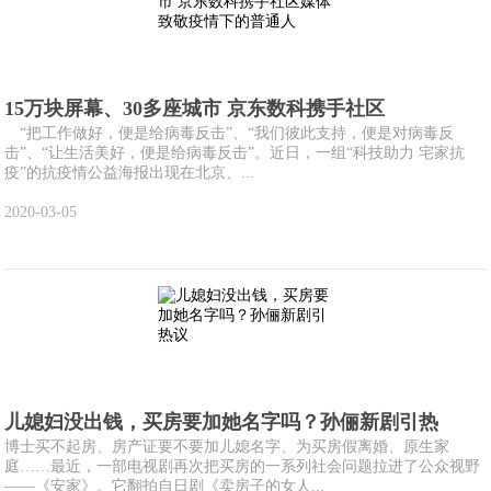
15万块屏幕、30多座城市 京东数科携手社区
“把工作做好，便是给病毒反击”、“我们彼此支持，便是对病毒反
击”、“让生活美好，便是给病毒反击”。近日，一组“科技助力 宅家抗
疫”的抗疫情公益海报出现在北京、...
2020-03-05
儿媳妇没出钱，买房要加她名字吗？孙俪新剧引热
博士买不起房、房产证要不要加儿媳名字、为买房假离婚、原生家
庭……最近，一部电视剧再次把买房的一系列社会问题拉进了公众视野
——《安家》。它翻拍自日剧《卖房子的女人...