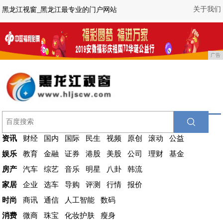
关于我们
黑龙江视窗_黑龙江最专业的门户网站
广告
资讯
财经
国内
国际
民生
视频
原创
滚动
公益
娱乐
教育
金融
证券
港股
美股
公司
理财
基金
房产
汽车
综艺
音乐
明星
八卦
韩流
家居
企业
选车
导购
评测
行情
报价
时尚
商讯
通信
人工智能
数码
消费
微商
珠宝
化妆护肤
瘦身