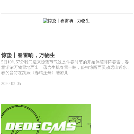
惊蛰丨春雷响，万物生
5日10时57分我们迎来惊蛰节气这是仲春时节的开始伴随阵阵春雷，春
意渐浓万物冒地而出，蕴含生机春雷一响，蛰虫惊醒而灵动远山近水，
春的音符在跳跃《春晴泛舟》陆游儿...
2020-03-05