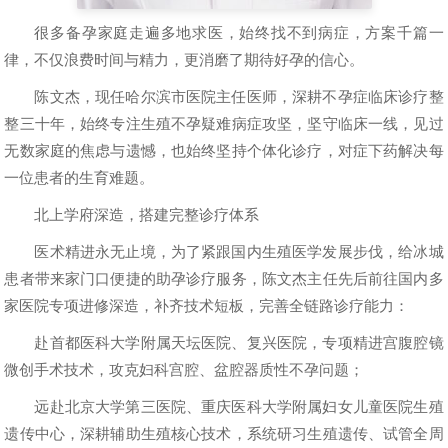
很多备孕家庭走遍多地求医，始终找不到病症，方案千篇一
律，不仅浪费时间与精力，更消磨了期待好孕的信心。
陈文杰，现任哈尔滨市医院主任医师，深耕不孕症临床诊疗整
整三十年，始终专注生殖不孕疑难病症攻坚，坚守临床一线，见过
无数家庭的焦虑与遗憾，也始终坚持个体化诊疗，对症下药解决每
一位患者的生育难题。
北上学府深造，搭建完整诊疗体系
医术精进永无止境，为了紧跟国内生殖医学发展步伐，给冰城
患者带来家门口便捷的助孕诊疗服务，陈文杰主任先后前往国内多
家医院专项进修深造，补齐技术短板，完善全链路诊疗能力：
赴首都医科大学附属天坛医院、复兴医院，专项精进宫腹腔镜
微创手术技术，攻克妇科宫腔、盆腔器质性不孕问题；
远赴北京大学第三医院、重庆医科大学附属妇女儿童医院生殖
遗传中心，深耕辅助生殖核心技术，系统研习生殖遗传、试管全周