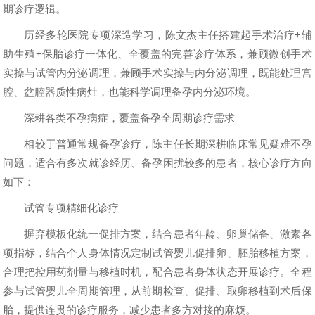
期诊疗逻辑。
历经多轮医院专项深造学习，陈文杰主任搭建起手术治疗+辅
助生殖+保胎诊疗一体化、全覆盖的完善诊疗体系，兼顾微创手术
实操与试管内分泌调理，兼顾手术实操与内分泌调理，既能处理宫
腔、盆腔器质性病灶，也能科学调理备孕内分泌环境。
深耕各类不孕病症，覆盖备孕全周期诊疗需求
相较于普通常规备孕诊疗，陈主任长期深耕临床常见疑难不孕
问题，适合有多次就诊经历、备孕困扰较多的患者，核心诊疗方向
如下：
试管专项精细化诊疗
摒弃模板化统一促排方案，结合患者年龄、卵巢储备、激素各
项指标，结合个人身体情况定制试管婴儿促排卵、胚胎移植方案，
合理把控用药剂量与移植时机，配合患者身体状态开展诊疗。全程
参与试管婴儿全周期管理，从前期检查、促排、取卵移植到术后保
胎，提供连贯的诊疗服务，减少患者多方对接的麻烦。