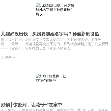
儿媳妇没出钱，买房要加她名字吗？孙俪新剧引热
博士买不起房、房产证要不要加儿媳名字、为买房假离婚、原生家
庭……最近，一部电视剧再次把买房的一系列社会问题拉进了公众视野
——《安家》。它翻拍自日剧《卖房子的女人...
2020-03-05
好物│惊蛰到，让花“开”在家中
今天惊蛰，万物开始更加生机盎然，在家中添置一些“花”元素，感受春