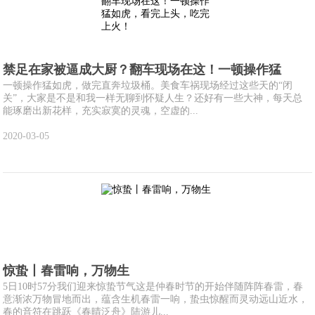
禁足在家被逼成大厨？翻车现场在这！一顿操作猛
一顿操作猛如虎，做完直奔垃圾桶。美食车祸现场经过这些天的“闭
关”，大家是不是和我一样无聊到怀疑人生？还好有一些大神，每天总
能琢磨出新花样，充实寂寞的灵魂，空虚的...
2020-03-05
惊蛰丨春雷响，万物生
5日10时57分我们迎来惊蛰节气这是仲春时节的开始伴随阵阵春雷，春
意渐浓万物冒地而出，蕴含生机春雷一响，蛰虫惊醒而灵动远山近水，
春的音符在跳跃《春晴泛舟》陆游儿...