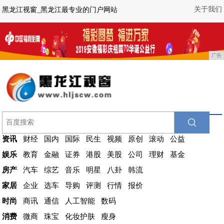
关于我们
黑龙江视窗_黑龙江最专业的门户网站
广告
资讯
财经
国内
国际
民生
视频
原创
滚动
公益
娱乐
教育
金融
证券
港股
美股
公司
理财
基金
房产
汽车
综艺
音乐
明星
八卦
韩流
家居
企业
选车
导购
评测
行情
报价
时尚
商讯
通信
人工智能
数码
消费
微商
珠宝
化妆护肤
瘦身