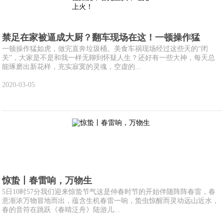
禁足在家被逼成大厨？翻车现场在这！一顿操作猛
一顿操作猛如虎，做完直奔垃圾桶。美食车祸现场经过这些天的“闭
关”，大家是不是和我一样无聊到怀疑人生？还好有一些大神，每天总
能琢磨出新花样，充实寂寞的灵魂，空虚的...
2020-03-05
惊蛰丨春雷响，万物生
5日10时57分我们迎来惊蛰节气这是仲春时节的开始伴随阵阵春雷，春
意渐浓万物冒地而出，蕴含生机春雷一响，蛰虫惊醒而灵动远山近水，
春的音符在跳跃《春晴泛舟》陆游儿...