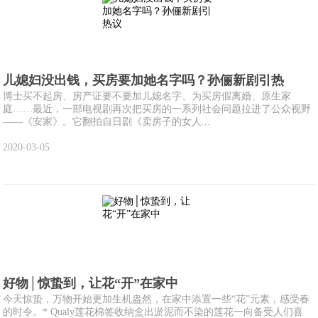
儿媳妇没出钱，买房要加她名字吗？孙俪新剧引热
博士买不起房、房产证要不要加儿媳名字、为买房假离婚、原生家
庭……最近，一部电视剧再次把买房的一系列社会问题拉进了公众视野
——《安家》。它翻拍自日剧《卖房子的女人...
2020-03-05
好物│惊蛰到，让花“开”在家中
今天惊蛰，万物开始更加生机盎然，在家中添置一些“花”元素，感受春
的时令。* Qualy莲花棉签收纳盒出淤泥而不染的莲花一向备受人们喜