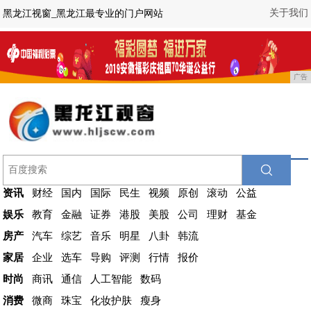
关于我们
黑龙江视窗_黑龙江最专业的门户网站
广告
资讯
财经
国内
国际
民生
视频
原创
滚动
公益
娱乐
教育
金融
证券
港股
美股
公司
理财
基金
房产
汽车
综艺
音乐
明星
八卦
韩流
家居
企业
选车
导购
评测
行情
报价
时尚
商讯
通信
人工智能
数码
消费
微商
珠宝
化妆护肤
瘦身