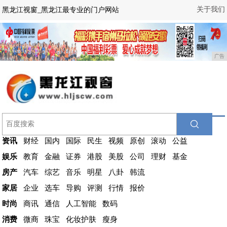
关于我们
黑龙江视窗_黑龙江最专业的门户网站
广告
资讯
财经
国内
国际
民生
视频
原创
滚动
公益
娱乐
教育
金融
证券
港股
美股
公司
理财
基金
房产
汽车
综艺
音乐
明星
八卦
韩流
家居
企业
选车
导购
评测
行情
报价
时尚
商讯
通信
人工智能
数码
消费
微商
珠宝
化妆护肤
瘦身