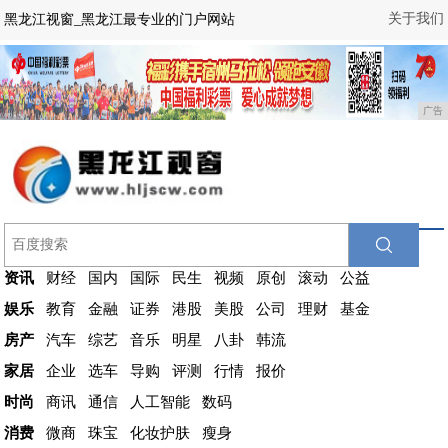
关于我们
黑龙江视窗_黑龙江最专业的门户网站
广告
资讯
财经
国内
国际
民生
视频
原创
滚动
公益
娱乐
教育
金融
证券
港股
美股
公司
理财
基金
房产
汽车
综艺
音乐
明星
八卦
韩流
家居
企业
选车
导购
评测
行情
报价
时尚
商讯
通信
人工智能
数码
消费
微商
珠宝
化妆护肤
瘦身