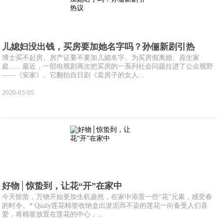
儿媳妇没出钱，买房要加她名字吗？孙俪新剧引热
博士买不起房、房产证要不要加儿媳名字、为买房假离婚、原生家
庭……最近，一部电视剧再次把买房的一系列社会问题拉进了公众视野
——《安家》。它翻拍自日剧《卖房子的女人...
2020-03-05
好物│惊蛰到，让花“开”在家中
今天惊蛰，万物开始更加生机盎然，在家中添置一些“花”元素，感受春
的时令。* Qualy莲花棉签收纳盒出淤泥而不染的莲花一向备受人们喜
爱，将棉签放置在莲花的中心，...