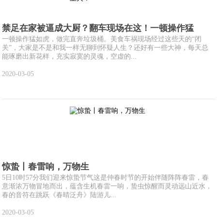
禁足在家被逼成大厨？翻车现场在这！一顿操作猛
一顿操作猛如虎，做完直奔垃圾桶。美食车祸现场经过这些天的“闭
关”，大家是不是和我一样无聊到怀疑人生？还好有一些大神，每天总
能琢磨出新花样，充实寂寞的灵魂，空虚的...
2020-03-05
惊蛰丨春雷响，万物生
5日10时57分我们迎来惊蛰节气这是仲春时节的开始伴随阵阵春雷，春
意渐浓万物冒地而出，蕴含生机春雷一响，蛰虫惊醒而灵动远山近水，
春的音符在跳跃《春晴泛舟》陆游儿...
2020-03-05