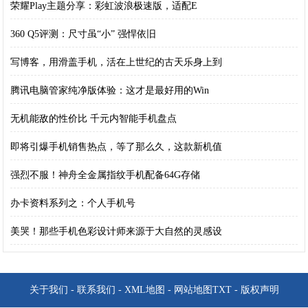
荣耀Play主题分享：彩虹波浪极速版，适配E
360 Q5评测：尺寸虽“小” 强悍依旧
写博客，用滑盖手机，活在上世纪的古天乐身上到
腾讯电脑管家纯净版体验：这才是最好用的Win
无机能敌的性价比 千元内智能手机盘点
即将引爆手机销售热点，等了那么久，这款新机值
强烈不服！神舟全金属指纹手机配备64G存储
办卡资料系列之：个人手机号
美哭！那些手机色彩设计师来源于大自然的灵感设
关于我们
-
联系我们
-
XML地图
-
网站地图
TXT
-
版权声明