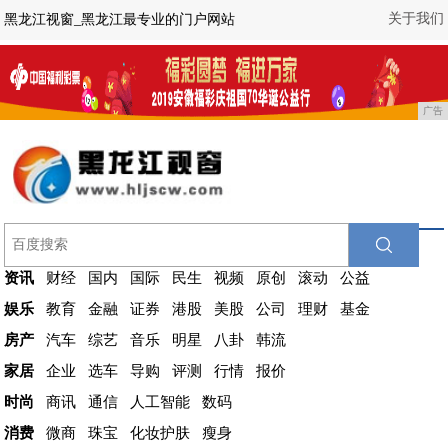
关于我们
黑龙江视窗_黑龙江最专业的门户网站
广告
资讯
财经
国内
国际
民生
视频
原创
滚动
公益
娱乐
教育
金融
证券
港股
美股
公司
理财
基金
房产
汽车
综艺
音乐
明星
八卦
韩流
家居
企业
选车
导购
评测
行情
报价
时尚
商讯
通信
人工智能
数码
消费
微商
珠宝
化妆护肤
瘦身