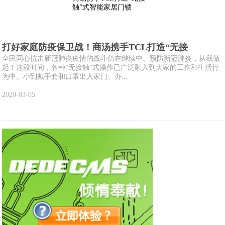
打好家庭防疫保卫战！商汤携手TCL打造“无接
全民同心抗击新冠肺炎疫情的战斗仍在继续中。预防新冠肺炎，从我做
起！这段时间，各种“无接触”式操作已广泛融入到大家的工作和生活行
为中。小到戴手套和口罩出入家门、办...
2020-03-05