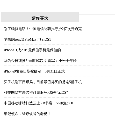
猜你喜欢
别了骚扰电话！中国电信防骚扰守护2亿次开通完
苹果iPhone11ProMax运行iOS1
iPhone11成2019最保值手机最保值的
华为今日或推5nm麒麟芯片;雷军：小米十年验
iPhone9发布日期被确定，3月31日正式
买手机别盲目跟风，目前最值得买的是这5部手机
科技图鉴苹果强推订阅服务iOS变“adOS”
中国移动咪咕打造云上VR书店，5G赋能360
牢记使命，铮铮铁骨的老杨！