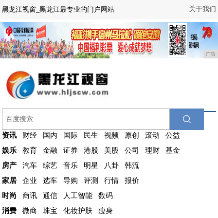
关于我们
黑龙江视窗_黑龙江最专业的门户网站
广告
资讯
财经
国内
国际
民生
视频
原创
滚动
公益
娱乐
教育
金融
证券
港股
美股
公司
理财
基金
房产
汽车
综艺
音乐
明星
八卦
韩流
家居
企业
选车
导购
评测
行情
报价
时尚
商讯
通信
人工智能
数码
消费
微商
珠宝
化妆护肤
瘦身