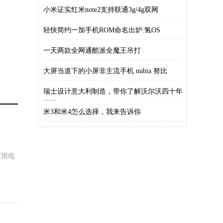
小米证实红米note2支持联通3g/4g双网
轻快简约一加手机ROM命名出炉:氢OS
一天两款全网通酷派全魔王吊打
大屏当道下的小屏非主流手机 nubia 努比
瑞士设计意大利制造，带你了解沃尔沃四十年
前的
米3和米4怎么选择，我来告诉你
家用电