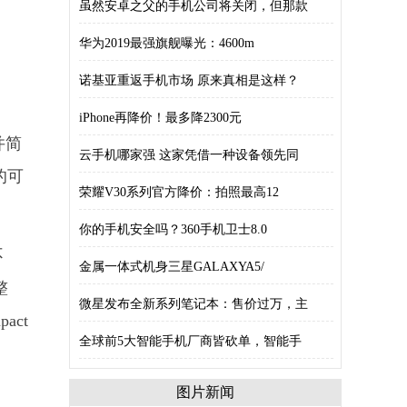
虽然安卓之父的手机公司将关闭，但那款
华为2019最强旗舰曝光：4600m
诺基亚重返手机市场 原来真相是这样？
iPhone再降价！最多降2300元
并简
云手机哪家强 这家凭借一种设备领先同
少的可
荣耀V30系列官方降价：拍照最高12
你的手机安全吗？360手机卫士8.0
不
金属一体式机身三星GALAXYA5/
整
微星发布全新系列笔记本：售价过万，主
act
全球前5大智能手机厂商皆砍单，智能手
图片新闻