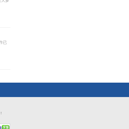
过大多
作已
！