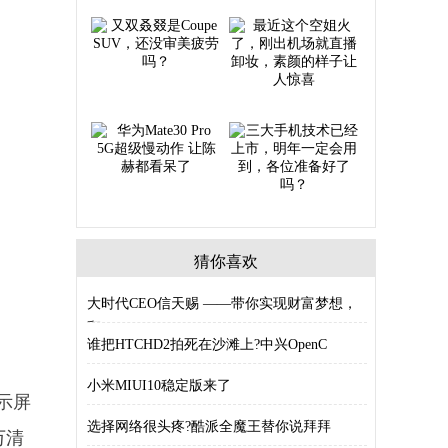
猜你喜欢
大时代CEO信天赐 ——带你实现财富梦想，
翻
谁把HTCHD2拍死在沙滩上?中兴OpenC
小米MIUI10稳定版来了
显示屏
选择网络很头疼?酷派全魔王替你说拜拜
万清