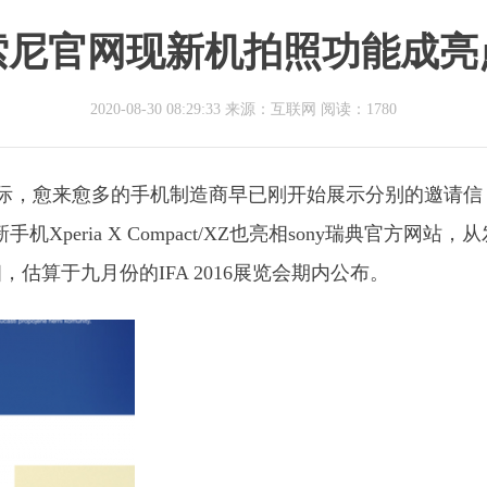
索尼官网现新机拍照功能成亮
2020-08-30 08:29:33 来源：互联网
阅读：1780
展到来之际，愈来愈多的手机制造商早已刚开始展示分别的邀请
peria X Compact/XZ也亮相sony瑞典官方网站，
算于九月份的IFA 2016展览会期内公布。