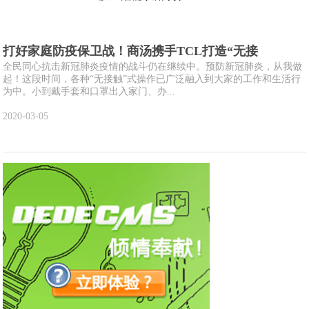
打好家庭防疫保卫战！商汤携手TCL打造“无接
全民同心抗击新冠肺炎疫情的战斗仍在继续中。预防新冠肺炎，从我做
起！这段时间，各种“无接触”式操作已广泛融入到大家的工作和生活行
为中。小到戴手套和口罩出入家门、办...
2020-03-05