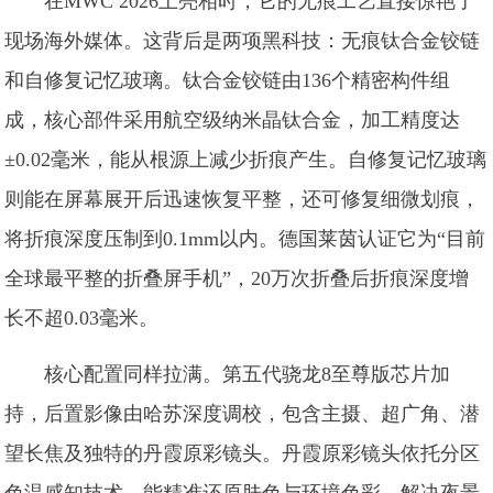
在MWC 2026上亮相时，它的无痕工艺直接惊艳了
现场海外媒体。这背后是两项黑科技：无痕钛合金铰链
和自修复记忆玻璃。钛合金铰链由136个精密构件组
成，核心部件采用航空级纳米晶钛合金，加工精度达
±0.02毫米，能从根源上减少折痕产生。自修复记忆玻璃
则能在屏幕展开后迅速恢复平整，还可修复细微划痕，
将折痕深度压制到0.1mm以内。德国莱茵认证它为“目前
全球最平整的折叠屏手机”，20万次折叠后折痕深度增
长不超0.03毫米。
核心配置同样拉满。第五代骁龙8至尊版芯片加
持，后置影像由哈苏深度调校，包含主摄、超广角、潜
望长焦及独特的丹霞原彩镜头。丹霞原彩镜头依托分区
色温感知技术，能精准还原肤色与环境色彩，解决夜景