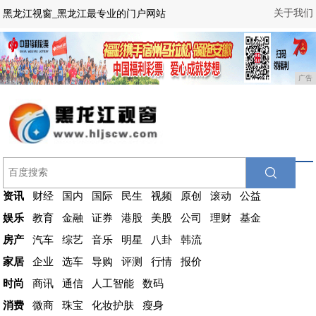
关于我们
黑龙江视窗_黑龙江最专业的门户网站
广告
资讯
财经
国内
国际
民生
视频
原创
滚动
公益
娱乐
教育
金融
证券
港股
美股
公司
理财
基金
房产
汽车
综艺
音乐
明星
八卦
韩流
家居
企业
选车
导购
评测
行情
报价
时尚
商讯
通信
人工智能
数码
消费
微商
珠宝
化妆护肤
瘦身