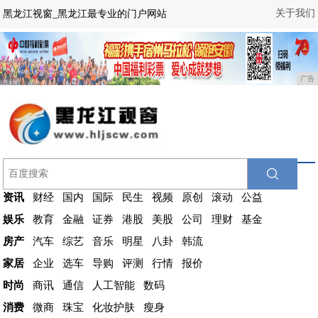
关于我们
黑龙江视窗_黑龙江最专业的门户网站
广告
资讯
财经
国内
国际
民生
视频
原创
滚动
公益
娱乐
教育
金融
证券
港股
美股
公司
理财
基金
房产
汽车
综艺
音乐
明星
八卦
韩流
家居
企业
选车
导购
评测
行情
报价
时尚
商讯
通信
人工智能
数码
消费
微商
珠宝
化妆护肤
瘦身