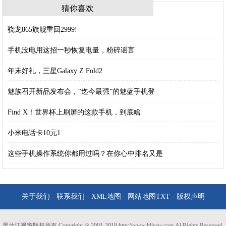
猜你喜欢
骁龙865旗舰重回2999!
手机没电用这招一秒恢复电量，粉碎谣言
年末好礼，三星Galaxy Z Fold2
魅族召开新品发布会，“迄今最强”的魅蓝手机登
Find X！世界杯上刷屏的这款手机，到底啥
小米电话卡10元1
这些手机操作系统你都用过吗？在你心中排名又是
关于我们
-
联系我们
-
XML地图
-
网站地图
TXT
-
版权声明
黑龙江视窗版权所有 Copyright ◎ 2001-2019 http://www.hljscw.com Al Rights Reserved.