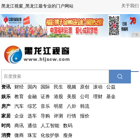
关于我们
黑龙江视窗_黑龙江最专业的门户网站
广告
资讯
财经
国内
国际
民生
视频
原创
滚动
公益
娱乐
教育
金融
证券
港股
美股
公司
理财
基金
房产
汽车
综艺
音乐
明星
八卦
韩流
家居
企业
选车
导购
评测
行情
报价
时尚
商讯
通信
人工智能
数码
消费
微商
珠宝
化妆护肤
瘦身