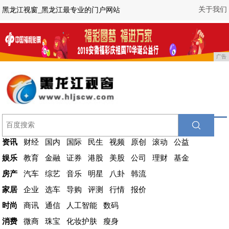
关于我们
黑龙江视窗_黑龙江最专业的门户网站
广告
资讯
财经
国内
国际
民生
视频
原创
滚动
公益
娱乐
教育
金融
证券
港股
美股
公司
理财
基金
房产
汽车
综艺
音乐
明星
八卦
韩流
家居
企业
选车
导购
评测
行情
报价
时尚
商讯
通信
人工智能
数码
消费
微商
珠宝
化妆护肤
瘦身