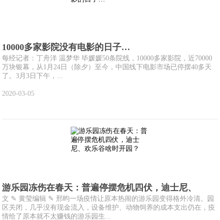
10000多家影院没有电影的日子…
每经记者：丁舟洋 温梦华 毕媛媛50条院线，10000多家影院，近70000
万块银幕，从1月24日（除夕）至今，中国线下电影市场已停摆40多天
了。3月3日下午，...
2020-03-05
游乐园冻伤在春天：普遍停摆危机四伏，迪士尼、
文 ✎ 黄莹编辑 ✎ 邢昀一场疫情让原本热闹的游乐园变得格外冷清。园
区关闭，几乎没有现金流入，设备维护、动物饲养的成本支出仍在，疫
情给了原本就不太赚钱的游乐园生...