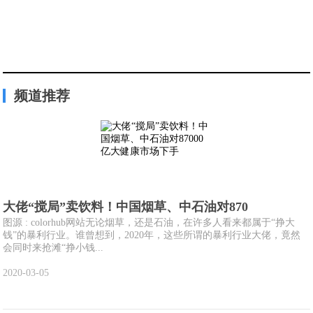
频道推荐
大佬“搅局”卖饮料！中国烟草、中石油对870
图源 : colorhub网站无论烟草，还是石油，在许多人看来都属于“挣大
钱”的暴利行业。谁曾想到，2020年，这些所谓的暴利行业大佬，竟然
会同时来抢滩“挣小钱...
2020-03-05