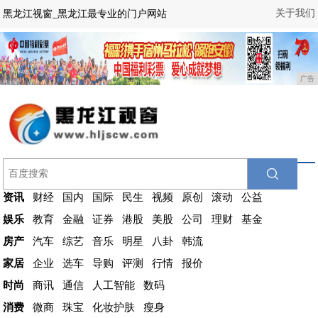
关于我们
黑龙江视窗_黑龙江最专业的门户网站
广告
资讯
财经
国内
国际
民生
视频
原创
滚动
公益
娱乐
教育
金融
证券
港股
美股
公司
理财
基金
房产
汽车
综艺
音乐
明星
八卦
韩流
家居
企业
选车
导购
评测
行情
报价
时尚
商讯
通信
人工智能
数码
消费
微商
珠宝
化妆护肤
瘦身