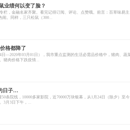
松鼠业绩何以变了脸？
专栏，金融名家齐聚。看完记得订阅、评论、点赞哦。前言：百草味易主
热闹。同样，三只松鼠（300...
价格都降了
月24日—2020年03月01日），我市重点监测的生活必需品价格中，猪肉、蔬
猪肉价格下跌疫情...
影的日子…
50条院线，10000多家影院，近70000万块银幕，从1月24日（除夕）至
3月3日下午，...