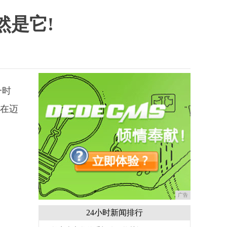
然是它!
一时
0在迈
广告
24小时新闻排行