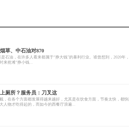
烟草、中石油对870
论烟草，还是石油，在许多人看来都属于“挣大钱”的暴利行业。谁曾想到，2020年
来抢滩“挣小钱...
上厕所？服务员：刀叉这
截，在各个方面都发展得越来越好，尤其是在饮食方面，节奏太快，都快
人物才吃得起的，而如今的西餐厅浪遍...