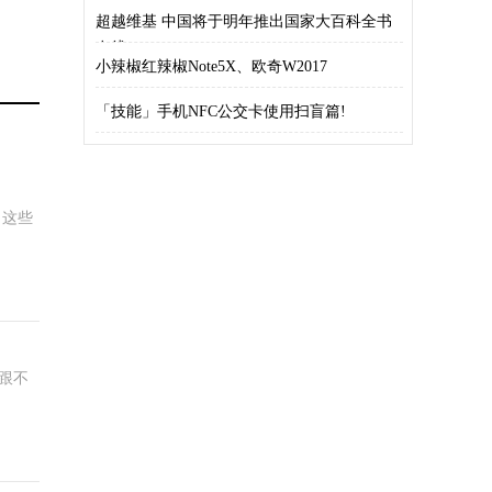
超越维基 中国将于明年推出国家大百科全书
在线
小辣椒红辣椒Note5X、欧奇W2017
「技能」手机NFC公交卡使用扫盲篇!
，这些
跟不