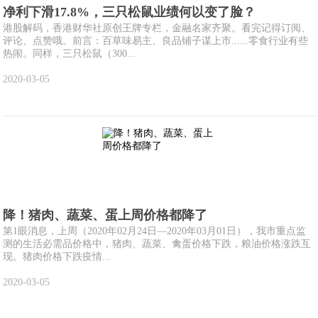
净利下滑17.8%，三只松鼠业绩何以变了脸？
港股解码，香港财华社原创王牌专栏，金融名家齐聚。看完记得订阅、
评论、点赞哦。前言：百草味易主、良品铺子谋上市......零食行业有些
热闹。同样，三只松鼠（300...
2020-03-05
降！猪肉、蔬菜、蛋上周价格都降了
第1眼消息，上周（2020年02月24日—2020年03月01日），我市重点监
测的生活必需品价格中，猪肉、蔬菜、禽蛋价格下跌，粮油价格涨跌互
现。猪肉价格下跌疫情...
2020-03-05