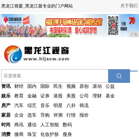
关于我们
黑龙江视窗_黑龙江最专业的门户网站
广告
资讯
财经
国内
国际
民生
视频
原创
滚动
公益
娱乐
教育
金融
证券
港股
美股
公司
理财
基金
房产
汽车
综艺
音乐
明星
八卦
韩流
家居
企业
选车
导购
评测
行情
报价
时尚
商讯
通信
人工智能
数码
消费
微商
珠宝
化妆护肤
瘦身