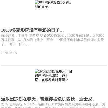
10000多家影院没有电影的日子…
每经记者：丁舟洋 温梦华 毕媛媛50条院线，10000多家影院，近70000
万块银幕，从1月24日（除夕）至今，中国线下电影市场已停摆40多天
了。3月3日下午，...
2020-03-05
游乐园冻伤在春天：普遍停摆危机四伏，迪士尼、
文 ✎ 黄莹编辑 ✎ 邢昀一场疫情让原本热闹的游乐园变得格外冷清。园