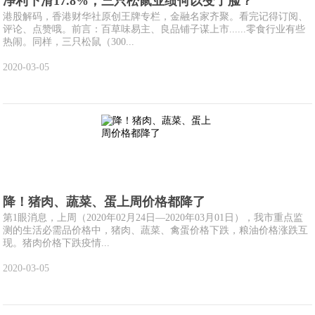
净利下滑17.8%，三只松鼠业绩何以变了脸？
港股解码，香港财华社原创王牌专栏，金融名家齐聚。看完记得订阅、
评论、点赞哦。前言：百草味易主、良品铺子谋上市......零食行业有些
热闹。同样，三只松鼠（300...
2020-03-05
降！猪肉、蔬菜、蛋上周价格都降了
第1眼消息，上周（2020年02月24日—2020年03月01日），我市重点监
测的生活必需品价格中，猪肉、蔬菜、禽蛋价格下跌，粮油价格涨跌互
现。猪肉价格下跌疫情...
2020-03-05