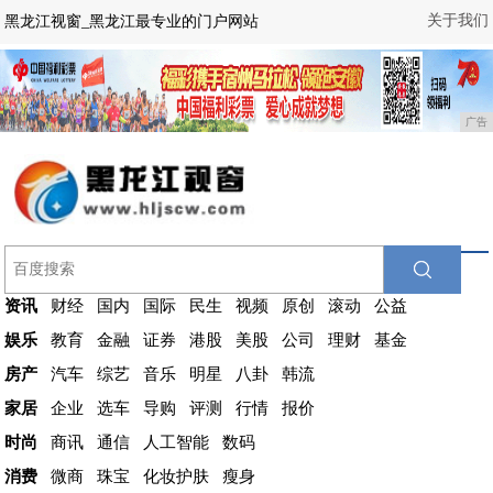
关于我们
黑龙江视窗_黑龙江最专业的门户网站
广告
资讯
财经
国内
国际
民生
视频
原创
滚动
公益
娱乐
教育
金融
证券
港股
美股
公司
理财
基金
房产
汽车
综艺
音乐
明星
八卦
韩流
家居
企业
选车
导购
评测
行情
报价
时尚
商讯
通信
人工智能
数码
消费
微商
珠宝
化妆护肤
瘦身