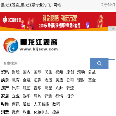
关于我们
黑龙江视窗_黑龙江最专业的门户网站
广告
资讯
财经
国内
国际
民生
视频
原创
滚动
公益
娱乐
教育
金融
证券
港股
美股
公司
理财
基金
房产
汽车
综艺
音乐
明星
八卦
韩流
家居
企业
选车
导购
评测
行情
报价
时尚
商讯
通信
人工智能
数码
消费
微商
珠宝
化妆护肤
瘦身