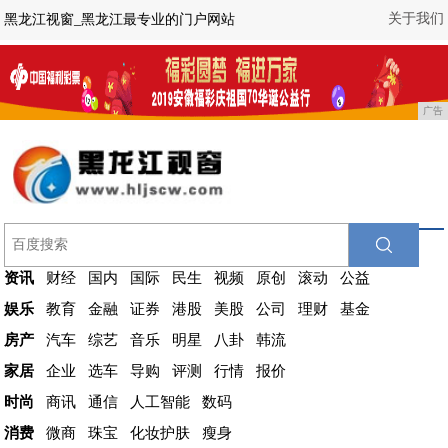
关于我们
黑龙江视窗_黑龙江最专业的门户网站
广告
资讯
财经
国内
国际
民生
视频
原创
滚动
公益
娱乐
教育
金融
证券
港股
美股
公司
理财
基金
房产
汽车
综艺
音乐
明星
八卦
韩流
家居
企业
选车
导购
评测
行情
报价
时尚
商讯
通信
人工智能
数码
消费
微商
珠宝
化妆护肤
瘦身