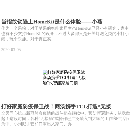
当指纹锁遇上HomeKit是什么体验——小燕
作为一个果粉，对于苹果的智能家居生态HomeKit已经小有研究，家中
也有不少支持HomeKit的设备，不过大多都只是开关灯泡之类的小打小
闹，玩个乐趣。对于真正实...
2020-03-05
打好家庭防疫保卫战！商汤携手TCL打造“无接
全民同心抗击新冠肺炎疫情的战斗仍在继续中。预防新冠肺炎，从我做
起！这段时间，各种“无接触”式操作已广泛融入到大家的工作和生活行
为中。小到戴手套和口罩出入家门、办...